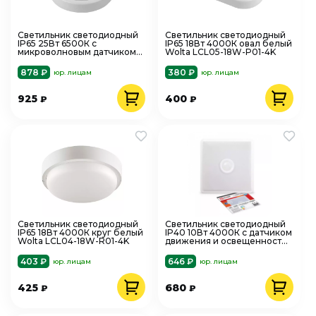
Светильник светодиодный
Светильник светодиодный
IP65 25Вт 6500К с
IP65 18Вт 4000К овал белый
микроволновым датчиком
Wolta LCL05-18W-P01-4K
движения и освещенности
Wolta
878 ₽
380 ₽
юр. лицам
юр. лицам
925
400
₽
₽
Светильник светодиодный
Светильник светодиодный
IP65 18Вт 4000К круг белый
IP40 10Вт 4000К с датчиком
Wolta LCL04-18W-R01-4K
движения и освещенности
IN HOME
403 ₽
646 ₽
юр. лицам
юр. лицам
425
680
₽
₽