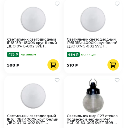
Светильник светодиодный
Светильник светодиодный
IP65 15Вт 6500К круг белый
IP65 15Вт 4000К круг белый
ДБО 07-15-002 SVET
ДБО 07-15-002 SVET
SV0136-0010
SV0136-0024
475 ₽
484 ₽
юр. лицам
юр. лицам
500
510
₽
₽
Светильник светодиодный
Светильник шар Е27 стекло
IP65 10Вт 4000К круг белый
подвесной черный IP44
ДБО 07-10-002 SVET
НСП 01-60-003 SVET 1509-
SV0136-0020
00010