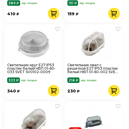
389 ₽
151 ₽
юр. лицам
юр. лицам
410
159
₽
₽
Светильник круг Е27 IP53
Светильник овал с
пластик белый НБП 01-60-
решеткой Е27 IP53 пластик
033 SVET SV0102-0009
белый НБП 01-60-002 SVET
SV0101-0001
323 ₽
218 ₽
юр. лицам
юр. лицам
340
230
₽
₽