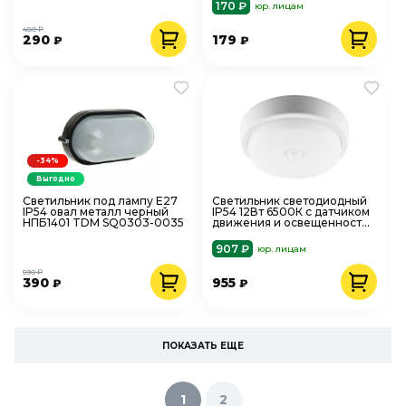
170 ₽
юр. лицам
480 ₽
290
179
₽
₽
-34%
Выгодно
Светильник под лампу Е27
Светильник светодиодный
IP54 овал металл черный
IP54 12Вт 6500К с датчиком
НПБ1401 TDM SQ0303-0035
движения и освещенности
Feron 29611
907 ₽
юр. лицам
590 ₽
390
955
₽
₽
ПОКАЗАТЬ ЕЩЕ
1
2