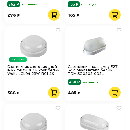
262 ₽
156 ₽
юр. лицам
юр. лицам
276
165
₽
₽
Выгодно
Светильник светодиодный
Светильник под лампу Е27
IP65 25Вт 4000К круг белый
IP54 овал металл белый
Wolta LCL04-25W-R01-4K
TDM SQ0303-0034
460 ₽
юр. лицам
388
485
₽
₽