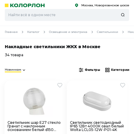
Москва, Новорязанское шоссе
С
С
к
к
оро
оро
Главная
Каталог
Освещение и электрика
Светильники
Нак
Накладные светильники ЖКХ в Москве
34 товара
Новинкам
Фильтры
Категории
Светильник шар E27 стекло
Светильник светодиодный
Гранат с наклонным
IP65 12Вт 4000К овал белый
основанием белый d150
Wolta LCL05-12W-P01-4K
ЭРА НБП 01-60-004