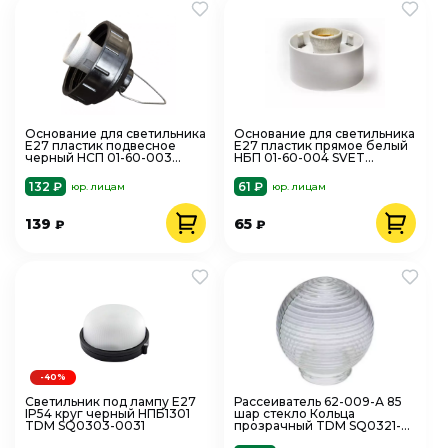
Основание для светильника
Основание для светильника
Е27 пластик подвесное
Е27 пластик прямое белый
черный НСП 01-60-003
НБП 01-60-004 SVET
SVET SV0123-0005
SV0103-0012
132 ₽
61 ₽
юр. лицам
юр. лицам
139
65
₽
₽
-40%
Светильник под лампу Е27
Рассеиватель 62-009-А 85
IP54 круг черный НПБ1301
шар стекло Кольца
TDM SQ0303-0031
прозрачный TDM SQ0321-
0009