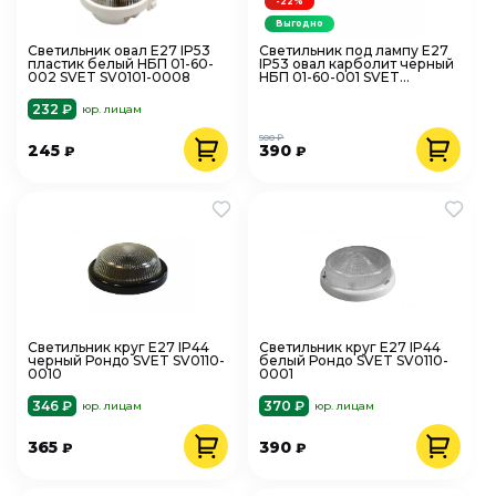
-22%
Выгодно
Светильник овал Е27 IP53
Светильник под лампу Е27
пластик белый НБП 01-60-
IP53 овал карболит черный
002 SVET SV0101-0008
НБП 01-60-001 SVET
SV0100-0001
232 ₽
юр. лицам
500 ₽
245
390
₽
₽
Светильник круг Е27 IP44
Светильник круг Е27 IP44
черный Рондо SVET SV0110-
белый Рондо SVET SV0110-
0010
0001
346 ₽
370 ₽
юр. лицам
юр. лицам
365
390
₽
₽