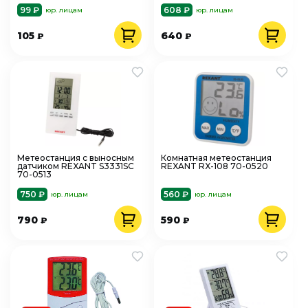
99 ₽
608 ₽
юр. лицам
юр. лицам
105
640
₽
₽
Метеостанция с выносным
Комнатная метеостанция
датчиком REXANT S3331SC
REXANT RX-108 70-0520
70-0513
750 ₽
560 ₽
юр. лицам
юр. лицам
790
590
₽
₽