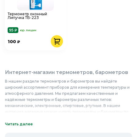
Термометр оконный
Липучка ТБ-223
95 ₽
юр. лицам
100
₽
Интернет-магазин термометров, барометров
В нашем разделе термометров и барометров вы найдёте
широкий ассортимент приборов для измерения температуры и
атмосферного давления. Мы предлагаем качественные и
надёжные термометры и барометры различных типов:
механические, электронные, спиртовые, ртутные. В нашем
интернет-магазине можно купить термометры и барометры по
доступным ценам, выбрав оптимальный вариант для дома, офиса
или производственного помещения. Наши приборы отличаются
Читать далее
высокой точностью измерений и долговечностью, они
изготовлены из прочных и долговечных материалов, таких как