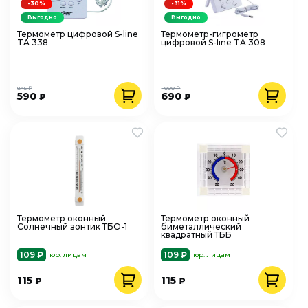
-30%
-31%
Выгодно
Выгодно
Термометр цифровой S-line
Термометр-гигрометр
TA 338
цифровой S-line TA 308
845 ₽
1 000 ₽
590
690
₽
₽
Термометр оконный
Термометр оконный
Солнечный зонтик ТБО-1
биметаллический
квадратный ТББ
109 ₽
109 ₽
юр. лицам
юр. лицам
115
115
₽
₽