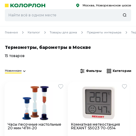
Москва, Новорязанское шоссе
С
С
к
к
оро
оро
Главная
Каталог
Товары для дома
Предметы интерьера
Те
Термометры, барометры в Москве
15 товаров
Новинкам
Фильтры
Категории
Часы песочные настольные
Комнатная метеостанция
20 мин ЧПН-20
REXANT S5023 70-0514