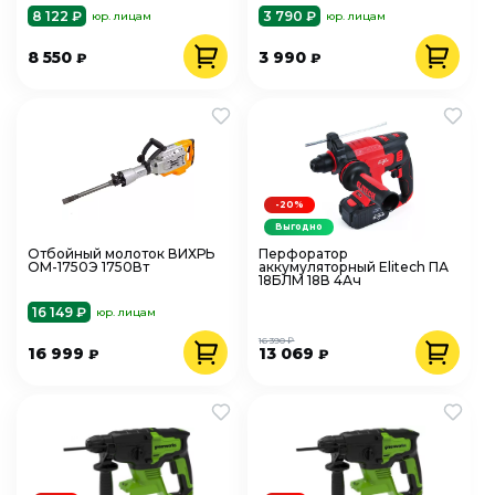
8 122 ₽
3 790 ₽
юр. лицам
юр. лицам
8 550
3 990
₽
₽
-20%
Выгодно
Отбойный молоток ВИХРЬ
Перфоратор
ОМ-1750Э 1750Вт
аккумуляторный Elitech ПА
18БЛМ 18В 4Ач
16 149 ₽
юр. лицам
16 390 ₽
16 999
13 069
₽
₽