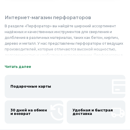
Интернет-магазин перфораторов
В разделе «Перфоратор» вы найдёте широкий ассортимент
надёжных и качественных инструментов для сверления и
долбления в различных материалах, таких как бетон, кирпич,
дерево и металл. У нас представлены перфораторы от ведущих
производителей, которые отличаются высокой мощностью,
долговечностью и удобством в использовании. Перфораторы в
нашем ассортименте оснащены различными режимами работы,
системами гашения вибрации и дополнительными функциями,
Читать далее
что делает их незаменимыми помощниками в строительстве и
ремонте. Вы можете купить перфоратор недорого в нашем
интернет-магазине, выбрав модель, которая соответствует
Подарочные карты
вашим требованиям и бюджету. Мы предлагаем перфораторы
по доступным ценам, обеспечивая высокое качество и
надёжность каждой модели. Приобретите перфоратор в
Колорлон и убедитесь в его эффективности и удобстве
30 дней на обмен
Удобная и быстрая
использования при выполнении строительных и ремонтных
и возврат
доставка
работ.