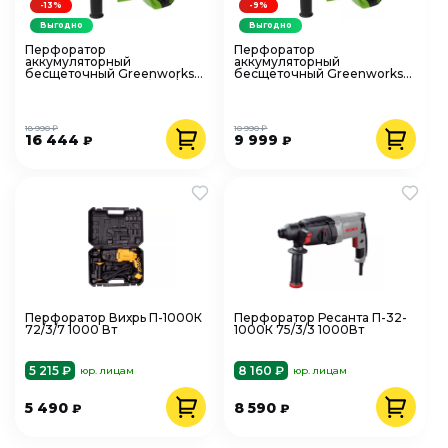
-13%
-9%
Выгодно
Выгодно
Перфоратор
Перфоратор
аккумуляторный
аккумуляторный
бесщеточный Greenworks
бесщеточный Greenworks
GD24SDS2 24V 1Акб* 4А\ч
GD24SDS2 3803007
18 990 ₽
10 990 ₽
16 444
9 999
₽
₽
Перфоратор Вихрь П-1000К
Перфоратор Ресанта П-32-
72/3/7 1000 Вт
1000К 75/3/3 1000Вт
5 215 ₽
8 160 ₽
юр. лицам
юр. лицам
5 490
8 590
₽
₽