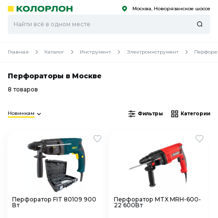
Москва, Новорязанское шоссе
С
С
к
к
оро
оро
Главная
Каталог
Инструмент
Электроинструмент
Перфора
Перфораторы в Москве
8 товаров
Новинкам
Фильтры
Категории
Перфоратор FIT 80109 900
Перфоратор MTX MRH-600-
Вт
22 600Вт