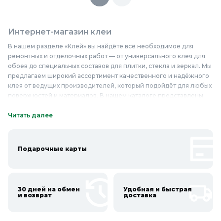
Интернет-магазин клеи
В нашем разделе «Клей» вы найдёте всё необходимое для
ремонтных и отделочных работ — от универсального клея для
обоев до специальных составов для плитки, стекла и зеркал. Мы
предлагаем широкий ассортимент качественного и надёжного
клея от ведущих производителей, который подойдёт для любых
поверхностей и материалов. В нашем каталоге представлены
различные виды клея: монтажный, контактный, термоклей, а
также специализированные составы для конкретных задач. Мы
Читать далее
гарантируем высокое качество продукции и доступные цены —
у нас вы сможете купить клей недорого и быть уверенными в
результате. Приобретайте клей в «Колорлон» и воплощайте
Подарочные карты
свои идеи в реальность!
Онлайн каталог клеи в Колорлон
30 дней на обмен
Удобная и быстрая
Интернет-магазин Колорлон предлагает большой выбор клеи
и возврат
доставка
по выгодным ценам для жителей Москвы и городов Московской
области: Балашиха, Подольск, Химки, Мытищи, Королёв,
Люберцы, Красногорск, Одинцово, Домодедово, Электросталь,