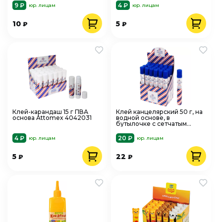
9 ₽
4 ₽
юр. лицам
юр. лицам
10
5
₽
₽
Клей-карандаш 15 г ПВА
Клей канцелярский 50 г, на
основа Attomex 4042031
водной основе, в
бутылочке с сетчатым
аппликатором, Attomex
404001
4 ₽
20 ₽
юр. лицам
юр. лицам
5
22
₽
₽