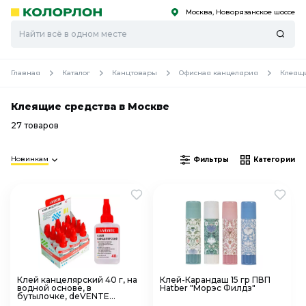
Москва, Новорязанское шоссе
С
С
к
к
оро
оро
Главная
Каталог
Канцтовары
Офисная канцелярия
Клеящи
Клеящие средства в Москве
27 товаров
Новинкам
Фильтры
Категории
Клей канцелярский 40 г, на
Клей-Карандаш 15 гр ПВП
водной основе, в
Hatber "Морэс Филдз"
бутылочке, deVENTE
4040107