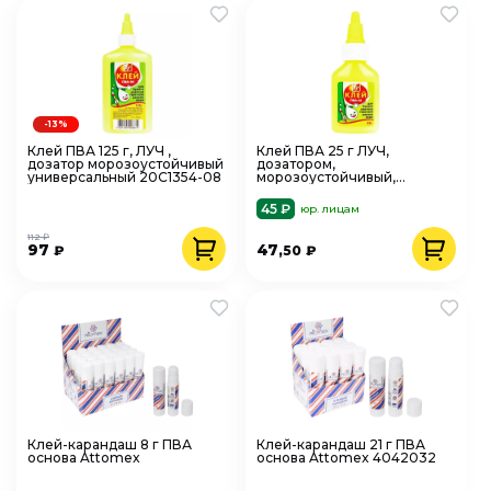
-13%
Клей ПВА 125 г, ЛУЧ ,
Клей ПВА 25 г ЛУЧ,
дозатор морозоустойчивый
дозатором,
универсальный 20С1354-08
морозоустойчивый,
универсальный 065633
45 ₽
юр. лицам
112 ₽
97
47
₽
,50
₽
Клей-карандаш 8 г ПВА
Клей-карандаш 21 г ПВА
основа Attomex
основа Attomex 4042032