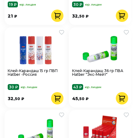
19 ₽
30 ₽
юр. лицам
юр. лицам
21
32
₽
,50
₽
Клей-Карандаш 15 гр ПВП
Клей-Карандаш 36 гр ПВА
Hatber -Россия
Hatber "Экс-Мейт"
30 ₽
43 ₽
юр. лицам
юр. лицам
32
45
,50
₽
,50
₽