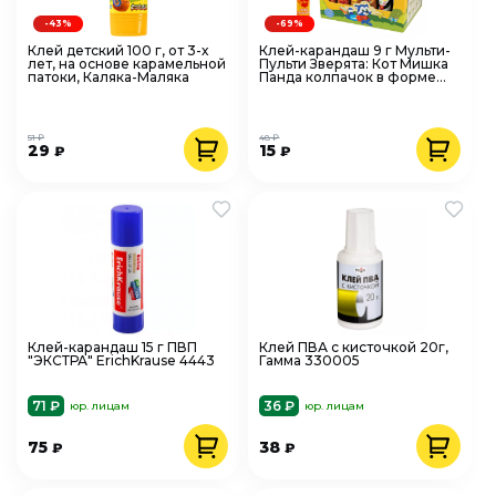
-43%
-69%
Клей детский 100 г, от 3-х
Клей-карандаш 9 г Мульти-
лет, на основе карамельной
Пульти Зверята: Кот Мишка
патоки, Каляка-Маляка
Панда колпачок в форме
животного
51 ₽
48 ₽
29
15
₽
₽
Клей-карандаш 15 г ПВП
Клей ПВА с кисточкой 20г,
"ЭКСТРА" ErichKrause 4443
Гамма 330005
71 ₽
36 ₽
юр. лицам
юр. лицам
75
38
₽
₽