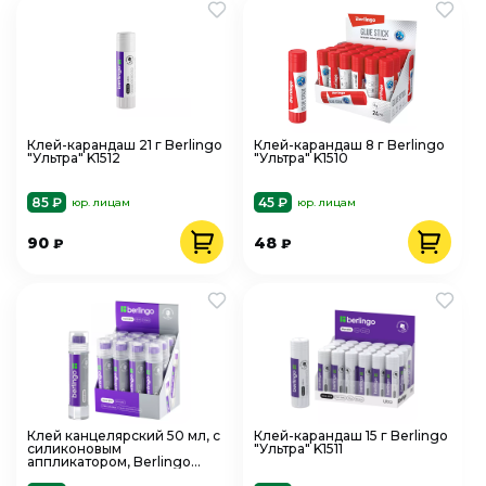
Клей-карандаш 21 г Berlingo
Клей-карандаш 8 г Berlingo
"Ультра" K1512
"Ультра" K1510
85 ₽
45 ₽
юр. лицам
юр. лицам
90
48
₽
₽
Клей канцелярский 50 мл, с
Клей-карандаш 15 г Berlingo
силиконовым
"Ультра" K1511
аппликатором, Berlingo
FNn_6100