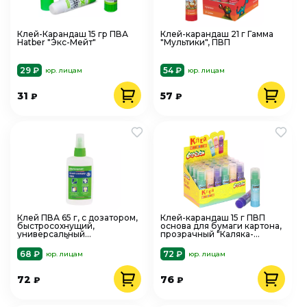
Клей-Карандаш 15 гр ПВА
Клей-карандаш 21 г Гамма
Hatber "Экс-Мейт"
"Мультики", ПВП
29 ₽
54 ₽
юр. лицам
юр. лицам
31
57
₽
₽
Клей ПВА 65 г, с дозатором,
Клей-карандаш 15 г ПВП
быстросохнущий,
основа для бумаги картона,
универсальный
прозрачный "Каляка-
ШКОЛЬНЫЙ, Schoolformat
Маляка" 227208
КЛСЛ-П65
68 ₽
72 ₽
юр. лицам
юр. лицам
72
76
₽
₽