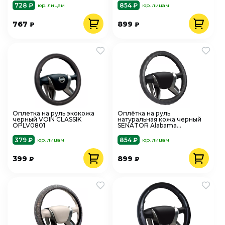
728 ₽
854 ₽
юр. лицам
юр. лицам
767
899
₽
₽
Оплетка на руль экокожа
Оплётка на руль
черный VOIN CLASSIK
натуральная кожа черный
OPLV0801
SENATOR Alabama
OPLS0720
379 ₽
854 ₽
юр. лицам
юр. лицам
399
899
₽
₽