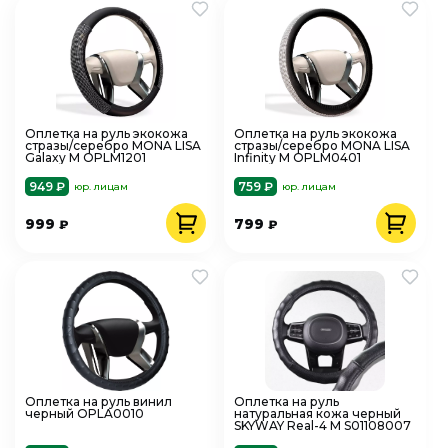
Оплетка на руль экокожа
Оплетка на руль экокожа
стразы/серебро MONA LISA
стразы/серебро MONA LISA
Galaxy M OPLM1201
Infinity M OPLM0401
949 ₽
759 ₽
юр. лицам
юр. лицам
999
799
₽
₽
Оплетка на руль винил
Оплетка на руль
черный OPLA0010
натуральная кожа черный
SKYWAY Real-4 М S01108007