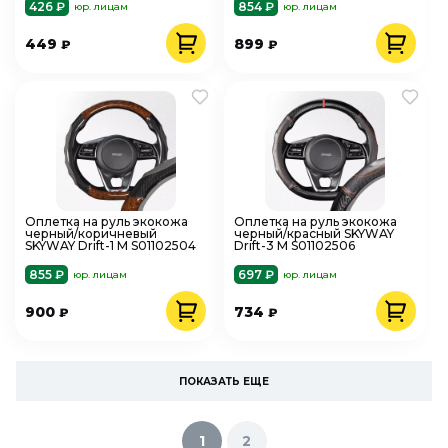
426 ₽
854 ₽
юр. лицам
юр. лицам
449
899
₽
₽
Оплетка на руль экокожа
Оплетка на руль экокожа
черный/коричневый
черный/красный SKYWAY
SKYWAY Drift-1 M S01102504
Drift-3 M S01102506
855 ₽
697 ₽
юр. лицам
юр. лицам
900
734
₽
₽
ПОКАЗАТЬ ЕЩЕ
1
2