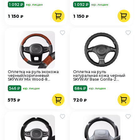
1 092 ₽
1 092 ₽
юр. лицам
юр. лицам
1 150
1 150
₽
₽
Оплетка на руль экокожа
Оплетка на руль
черный/коричневый
натуральная кожа черный
SKYWAY Mix Wood-8
SKYWAY Base Gorilla-2
S01102058
S01102548
546 ₽
684 ₽
юр. лицам
юр. лицам
575
720
₽
₽