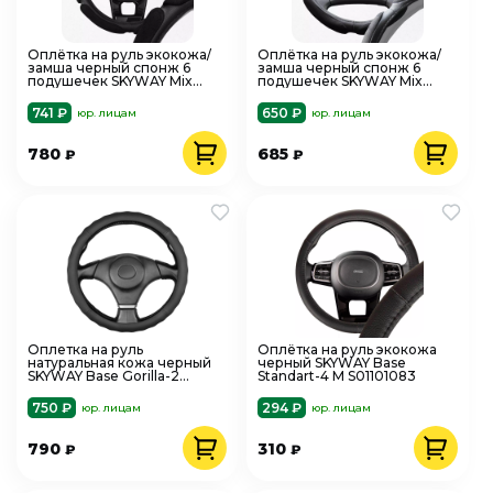
Оплётка на руль экокожа/
Оплётка на руль экокожа/
замша черный спонж 6
замша черный спонж 6
подушечек SKYWAY Mix
подушечек SKYWAY Mix
Sponge air S01101065
Sponge S01101013
741 ₽
650 ₽
юр. лицам
юр. лицам
780
685
₽
₽
Оплетка на руль
Оплётка на руль экокожа
натуральная кожа черный
черный SKYWAY Base
SKYWAY Base Gorilla-2
Standart-4 М S01101083
S01102548
750 ₽
294 ₽
юр. лицам
юр. лицам
790
310
₽
₽