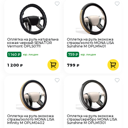
Оплётка на руль натуральна
Оплетка на руль экокожа
кожая черный SENATOR
стразы/золото MONA LISA
Vermont OPLS0711
Sunshine M OPLM1401
1 140 ₽
759 ₽
юр. лицам
юр. лицам
1 200
799
₽
₽
Оплетка на руль экокожа
Оплетка на руль экокожа
стразы/золото MONA LISA
стразы/серебро MONA LISA
Infinity M OPLM0402
Sunshine М OPLM1301