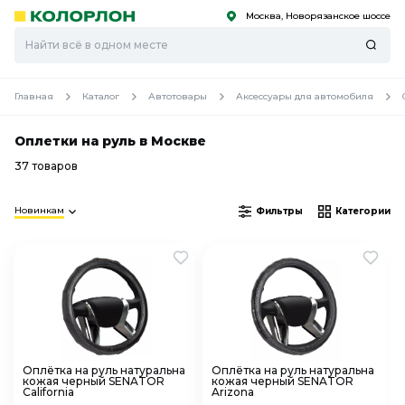
Москва, Новорязанское шоссе
С
С
к
к
оро
оро
Главная
Каталог
Автотовары
Аксессуары для автомобиля
Оплетки на руль в Москве
37 товаров
Новинкам
Фильтры
Категории
Оплётка на руль натуральна
Оплётка на руль натуральна
кожая черный SENATOR
кожая черный SENATOR
California
Arizona