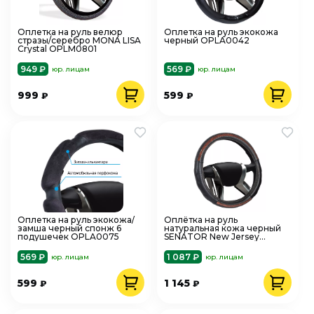
Оплетка на руль велюр
Оплетка на руль экокожа
стразы/серебро MONA LISA
черный OPLA0042
Crystal OPLM0801
949 ₽
569 ₽
юр. лицам
юр. лицам
999
599
₽
₽
Оплетка на руль экокожа/
Оплётка на руль
замша черный спонж 6
натуральная кожа черный
подушечек OPLA0075
SENATOR New Jersey
OPLS1401
569 ₽
1 087 ₽
юр. лицам
юр. лицам
599
1 145
₽
₽