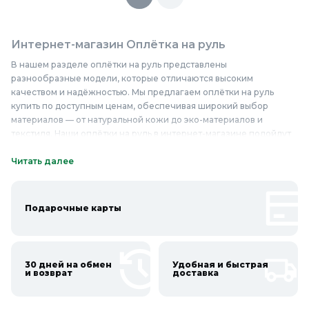
Интернет-магазин Оплётка на руль
В нашем разделе оплётки на руль представлены
разнообразные модели, которые отличаются высоким
качеством и надёжностью. Мы предлагаем оплётки на руль
купить по доступным ценам, обеспечивая широкий выбор
материалов — от натуральной кожи до эко-материалов и
текстиля. Наши оплётки на руль в интернет-магазине подойдут
для различных типов транспортных средств, включая легковые
автомобили, грузовики и мотоциклы. Качественные и надёжные
Читать далее
оплётки на руль обеспечивают удобный хват, улучшают
управление и придают интерьеру автомобиля стильный вид.
Приобретая оплётки на руль недорого, вы получаете не только
Подарочные карты
эстетическое удовольствие, но и дополнительные функции,
такие как улучшение сцепления с рулём и защита от
скольжения. Оплётка на руль — это не только элемент декора,
но и практичный аксессуар, который повышает комфорт и
30 дней на обмен
Удобная и быстрая
безопасность вождения. Приглашаем вас ознакомиться с нашим
и возврат
доставка
ассортиментом и приобрести качественные оплётки на руль в
Колорлон.