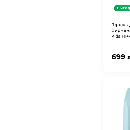
Выгод
Горшок 
фирменн
Kids HP
699