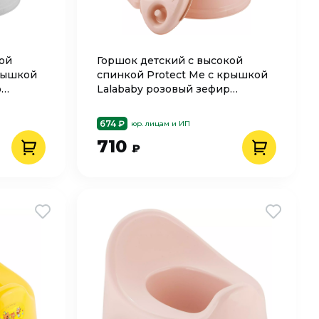
ой
Горшок детский с высокой
крышкой
спинкой Protect Me с крышкой
о
Lalababy розовый зефир
LA104211032
674 ₽
юр. лицам и ИП
710
₽