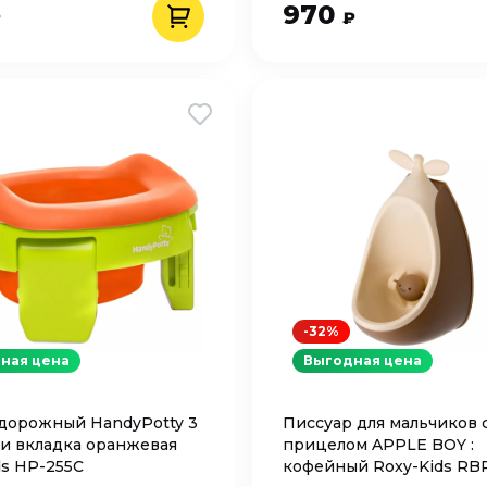
970
₽
₽
-32%
ная цена
Выгодная цена
дорожный HandyPotty 3
Писсуар для мальчиков 
м и вкладка оранжевая
прицелом APPLE BOY :
ds HP-255C
кофейный Roxy-Kids RB