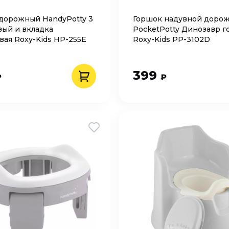
дорожный HandyPotty 3
Горшок надувной доро
вый и вкладка
PocketPotty Динозавр г
вая Roxy-Kids HP-255E
Roxy-Kids PP-3102D
399
₽
₽