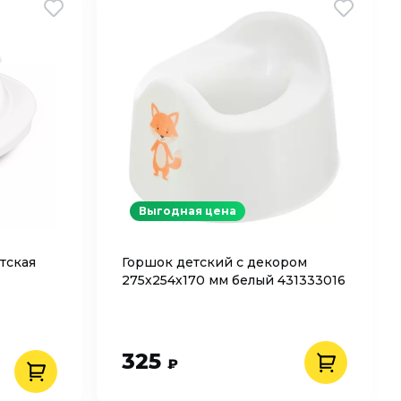
Выгодная цена
тская
Горшок детский с декором
275х254х170 мм белый 431333016
325
₽