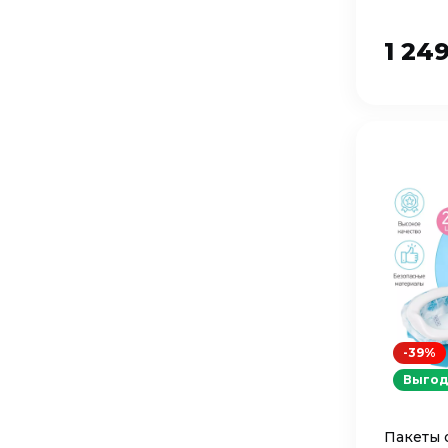
1 24
-39%
Выгод
Пакеты 