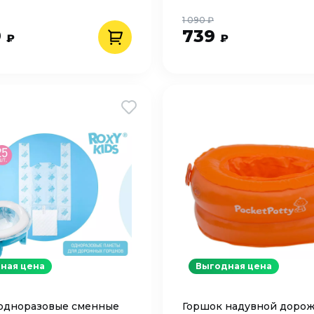
1 090 ₽
9
739
₽
₽
ная цена
Выгодная цена
одноразовые сменные
Горшок надувной доро