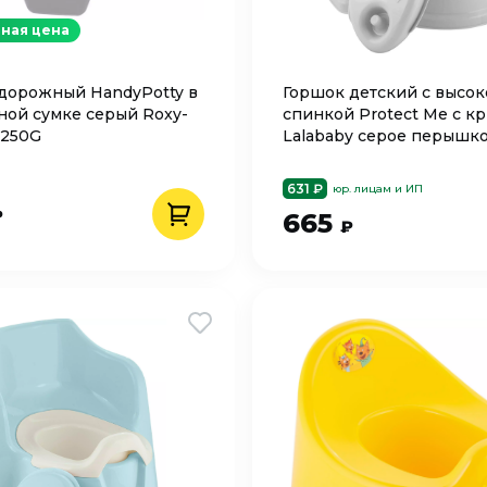
ная цена
дорожный HandyPotty в
Горшок детский с высок
ой сумке серый Roxy-
спинкой Protect Me с 
-250G
Lalababy серое перышк
LA104211024
631 ₽
юр. лицам и ИП
₽
665
₽