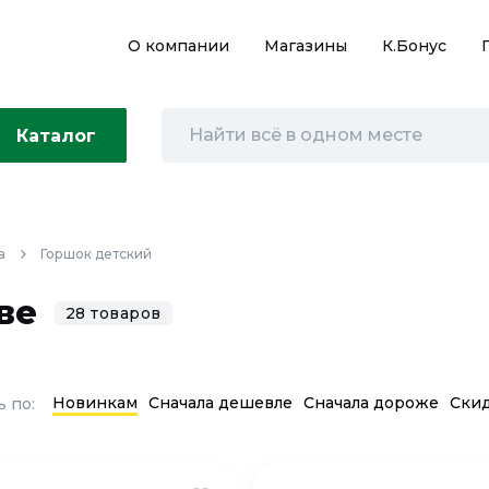
О компании
Магазины
К.Бонус
Каталог
а
Горшок детский
ве
28 товаров
Новинкам
Сначала дешевле
Сначала дороже
Ски
 по: