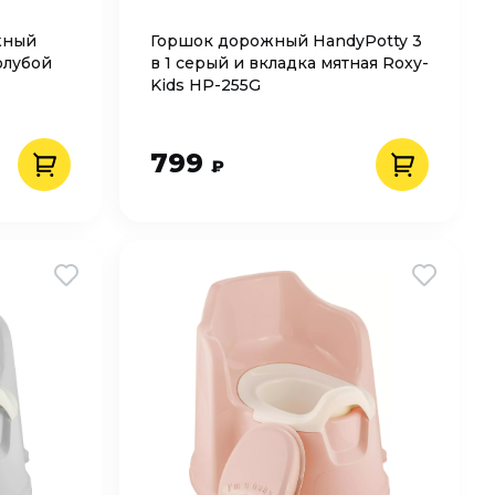
жный
Горшок дорожный HandyPotty 3
олубой
в 1 серый и вкладка мятная Roxy-
Kids HP-255G
799
₽