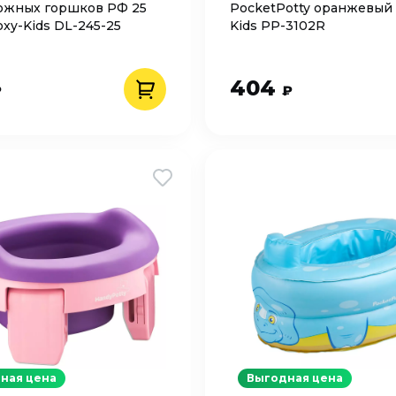
ожных горшков РФ 25
PocketPotty оранжевый 
oxy-Kids DL-245-25
Kids PP-3102R
404
₽
₽
ная цена
Выгодная цена