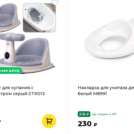
ная цена
 для купания с
Накладка для унитаза де
тром серый STR013
белый М8991
218 ₽
юр. лицам и ИП
₽
230
₽