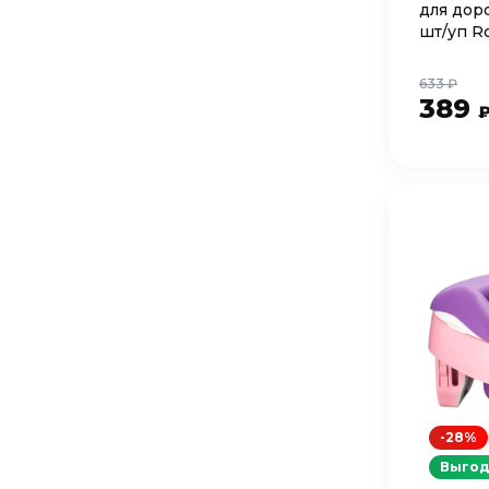
для дор
шт/уп R
633 ₽
389
-28%
Выгод