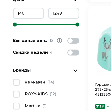
Выгодная цена
12
Скидки недели
4
Бренды
не указан
(
14
)
Горшок 
275х254
ROXY-KIDS
(
12
)
4313330
Martika
(
1
)
313 ₽
юр.