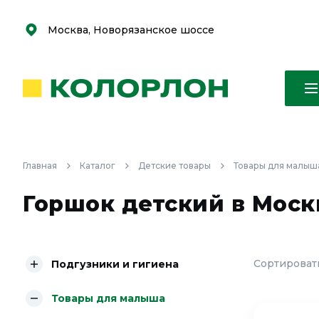
С
С
к
к
оро
оро
Москва, Новорязанское шоссе
Главная
Каталог
Детские товары
Товары для малыш
Горшок детский в Моск
Сортировать
Подгузники и гигиена
Товары для малыша