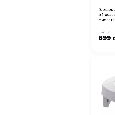
Горшок 
в 1 розо
фиолето
1 249 ₽
899