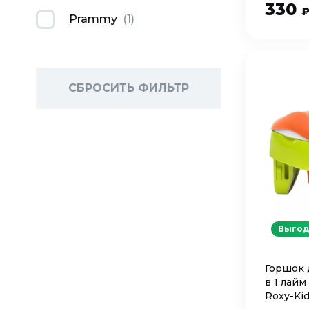
330
Prammy
(
1
)
СБРОСИТЬ ФИЛЬТР
Выгод
Горшок 
в 1 лай
Roxy-Ki