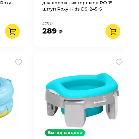
Roxy-
для дорожных горшков РФ 15
шт/уп Roxy-Kids DS-245-S
475 ₽
289
₽
Выгодная цена