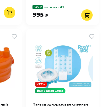
945 ₽
юр. лицам и ИП
995
₽
-39%
Выгодная цена
жный
Пакеты одноразовые сменные