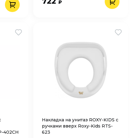
722
₽
с
Накладка на унитаз ROXY-KIDS с
ручками вверх Roxy-Kids RTS-
P-402CH
623