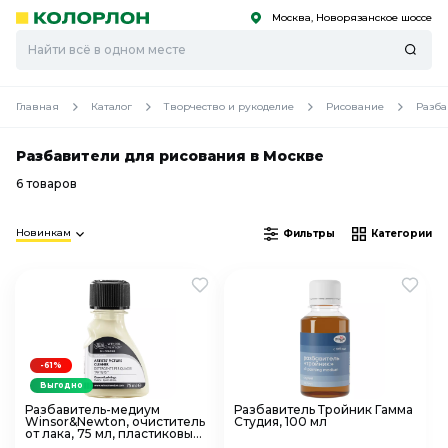
Москва, Новорязанское шоссе
С
С
к
к
оро
оро
Главная
Каталог
Творчество и рукоделие
Рисование
Разба
Разбавители для рисования в Москве
6 товаров
Новинкам
Фильтры
Категории
-61%
Выгодно
Разбавитель-медиум
Разбавитель Тройник Гамма
Winsor&Newton, очиститель
Студия, 100 мл
от лака, 75 мл, пластиковый
флакон