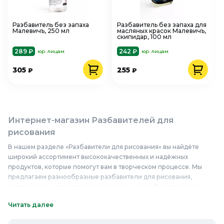
Разбавитель без запаха
Разбавитель без запаха для
Малевичъ, 250 мл
масляных красок Малевичъ,
скипидар, 100 мл
289 ₽
242 ₽
юр. лицам
юр. лицам
305
255
₽
₽
Интернет-магазин Разбавителей для
рисования
В нашем разделе «Разбавители для рисования» вы найдёте
широкий ассортимент высококачественных и надёжных
продуктов, которые помогут вам в творческом процессе. Мы
предлагаем разнообразные разбавители для рисования,
включая такие популярные варианты, как разбавители для
акриловых, масляных и других типов красок. Наши разбавители
Читать далее
изготавливаются из высококачественных материалов, что
обеспечивает их безопасность и эффективность при