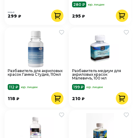
280 ₽
юр. лицам
773 ₽
299
295
₽
₽
Разбавитель для акриловых
Разбавитель медиум для
красок Гамма Студия, 110мл
акриловых красок
Малевичъ, 100 мл
112 ₽
199 ₽
юр. лицам
юр. лицам
118
210
₽
₽