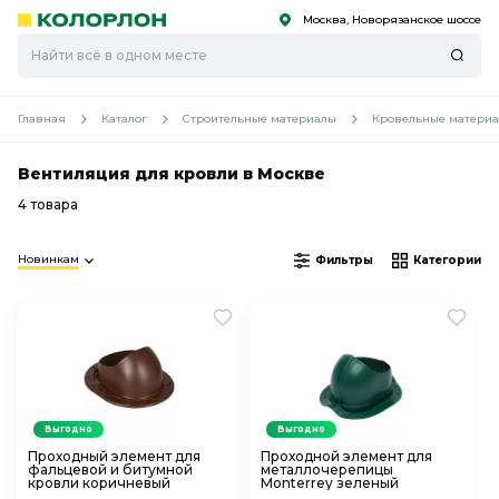
Москва, Новорязанское шоссе
С
С
к
к
оро
оро
Главная
Каталог
Строительные материалы
Кровельные матери
Вентиляция для кровли в Москве
4 товара
Новинкам
Фильтры
Категории
Выгодно
Выгодно
Проходный элемент для
Проходной элемент для
фальцевой и битумной
металлочерепицы
кровли коричневый
Monterrey зеленый