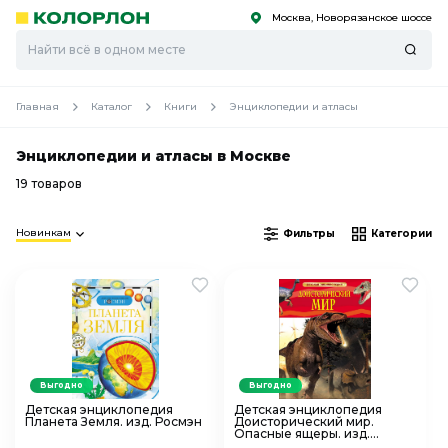
Москва, Новорязанское шоссе
С
С
к
к
оро
оро
Главная
Каталог
Книги
Энциклопедии и атласы
Энциклопедии и атласы в Москве
19 товаров
Новинкам
Фильтры
Категории
Выгодно
Выгодно
Детская энциклопедия
Детская энциклопедия
Планета Земля. изд. Росмэн
Доисторический мир.
Опасные ящеры. изд.
Росмэн