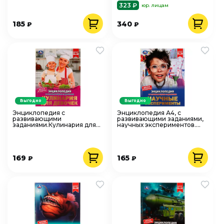
Умка
Умка
323 ₽
юр. лицам
185
340
₽
₽
Выгодно
Выгодно
Энциклопедия с
Энциклопедия А4, с
развивающими
развивающими заданиями,
заданиями.Кулинария для
научных экспериментов.
девочек. 197х255мм, 7БЦ.
48стр. Умка
48стр. Умка
169
165
₽
₽