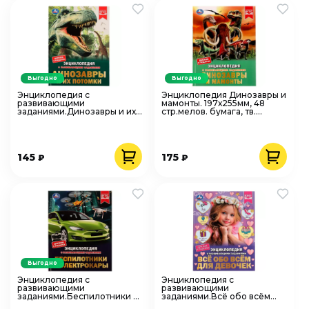
Выгодно
Выгодно
Энциклопедия с
Энциклопедия Динозавры и
развивающими
мамонты. 197х255мм, 48
заданиями.Динозавры и их
стр.мелов. бумага, тв.
потомки. Петр Михайлович
переплет. Умка
Волцит. Умка
145
175
₽
₽
Выгодно
Энциклопедия с
Энциклопедия с
развивающими
развивающими
заданиями.Беспилотники и
заданиями.Всё обо всём
электрокары. М. А. Рыклин.
для девочек. Н. В. Седова.