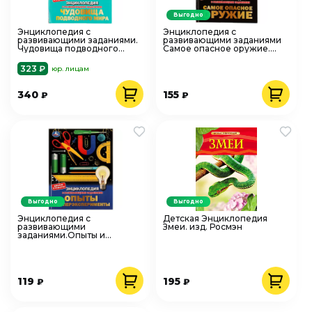
Выгодно
Энциклопедия с
Энциклопедия с
развивающими заданиями.
развивающими заданиями
Чудовища подводного
Самое опасное оружие.
мира. 197х255 мм, 48 стр.
197х255мм. 48 стр. Умка.
Умка
323 ₽
юр. лицам
340
155
₽
₽
Выгодно
Выгодно
Энциклопедия с
Детская Энциклопедия
развивающими
Змеи. изд. Росмэн
заданиями.Опыты и
суперэксперименты.
197х255мм. 48 стр. Умка
119
195
₽
₽