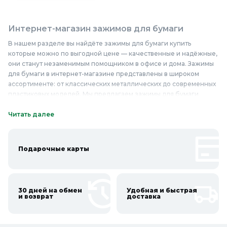
Интернет-магазин зажимов для бумаги
В нашем разделе вы найдёте зажимы для бумаги купить
которые можно по выгодной цене — качественные и надёжные,
они станут незаменимым помощником в офисе и дома. Зажимы
для бумаги в интернет-магазине представлены в широком
ассортименте: от классических металлических до современных
пластиковых моделей. Мы предлагаем зажимы для бумаги
разных размеров и дизайнов, что позволяет выбрать
оптимальный вариант для любых задач. Наши зажимы для
Читать далее
бумаги изготовлены из прочных материалов, таких как металл
или высококачественный пластик, что гарантирует их
долговечность и надёжность. Они идеально подходят для
Подарочные карты
скрепления документов, бумаг и папок, обеспечивая удобный
доступ и порядок на рабочем столе. Если вы ищете зажимы для
бумаги недорого, то наш интернет-магазин предлагает
выгодные цены без потери качества. Приобретайте зажимы для
30 дней на обмен
Удобная и быстрая
бумаги в Колорлон и убедитесь в их высоком качестве и
и возврат
доставка
надёжности.
Онлайн каталог зажимов для бумаги в