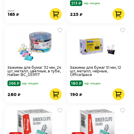
213 ₽
юр. лицам
265 ₽
165
225
₽
₽
Зажимы для бумаг 32 мм, 24
Зажимы для бумаг 51 мм, 12
шт, металл, цветные, в тубе,
шт, металл, черные,
Hatber BC_059117
OfficeSpace
266 ₽
180 ₽
юр. лицам
юр. лицам
280
190
₽
₽