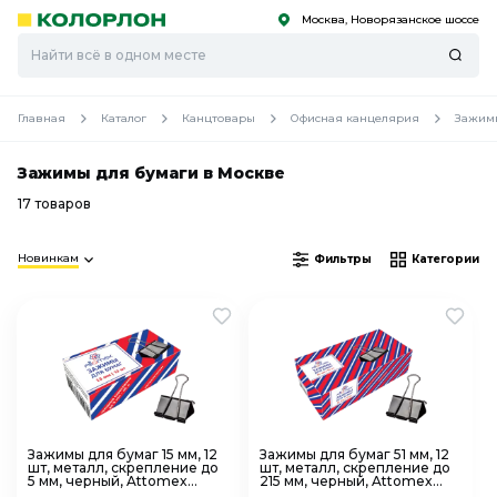
Москва, Новорязанское шоссе
С
С
к
к
оро
оро
Главная
Каталог
Канцтовары
Офисная канцелярия
Зажим
Зажимы для бумаги в Москве
17 товаров
Новинкам
Фильтры
Категории
Зажимы для бумаг 15 мм, 12
Зажимы для бумаг 51 мм, 12
шт, металл, скрепление до
шт, металл, скрепление до
5 мм, черный, Attomex
215 мм, черный, Attomex
4131300
4131305