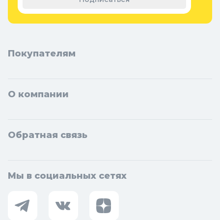
Чехов, Клин, Ивантеевка, Лобня, Дубна, Егорьевск, Наро-
Фоминск, Дмитров, Лыткарино, Павловский Посад, Ступино,
Котельники, Фрязино, Дзержинский, Солнечногорск,
Новосибирска и Новосибирской области: Бердск, Искитим,
Кольцово.
Покупателям
О компании
Обратная связь
Мы в социальных сетях