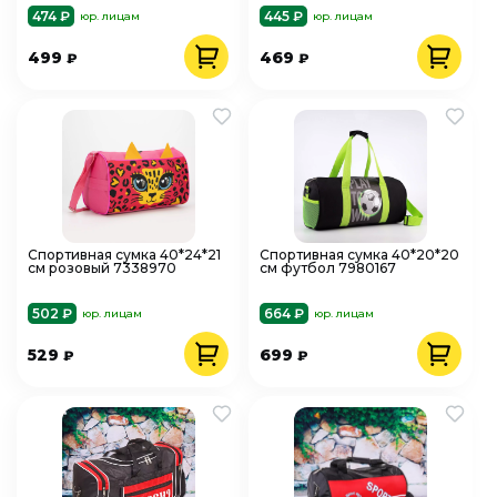
474 ₽
445 ₽
юр. лицам
юр. лицам
499
469
₽
₽
Спортивная сумка 40*24*21
Спортивная сумка 40*20*20
см розовый 7338970
см футбол 7980167
502 ₽
664 ₽
юр. лицам
юр. лицам
529
699
₽
₽