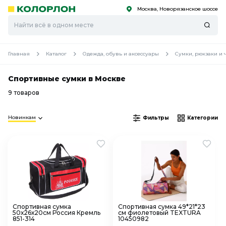
Москва, Новорязанское шоссе
С
С
к
к
оро
оро
Главная
Каталог
Одежда, обувь и аксессуары
Сумки, рюкзаки и
Спортивные сумки в Москве
9 товаров
Новинкам
Фильтры
Категории
Спортивная сумка
Спортивная сумка 49*21*23
50х26х20см Россия Кремль
см фиолетовый TEXTURA
851-314
10450982