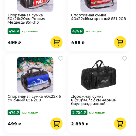
Спортивная сумка
Спортивная сумка
50х26х20см Россия
40х22х16см красный 851-208
Медведь 851-313
474 ₽
474 ₽
юр. лицам
юр. лицам
499
499
₽
₽
Спортивная сумка 40х22х16
Дорожная сумка
см синий 851-209
81(99)*40*32 см черный
баул раздвижной
полиэстер Polar 6072
474 ₽
2 754 ₽
юр. лицам
юр. лицам
499
2 899
₽
₽