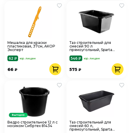
Мешалка для краски
Таз строительный для
пластиковая, 37см, АКОР
смесей 90 л
Эксперт
прямоугольный, Sparta
814535
62 ₽
546 ₽
юр. лицам
юр. лицам
66
575
₽
₽
Выгодно
Ведро строительное 12 л с
Таз строительный для
носиком Сибртех 81434
смесей 60 л,
прямоугольный, Sparta
814525