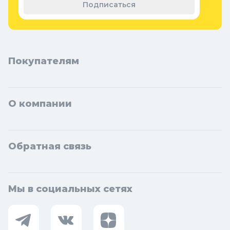
Фоминск, Дмитров, Лыткарино, Павловский Посад, Ступино,
Подписаться
Котельники, Фрязино, Дзержинский, Солнечногорск,
Новосибирска и Новосибирской области: Бердск, Искитим,
Кольцово.
Покупателям
О компании
Обратная связь
Мы в социальных сетях