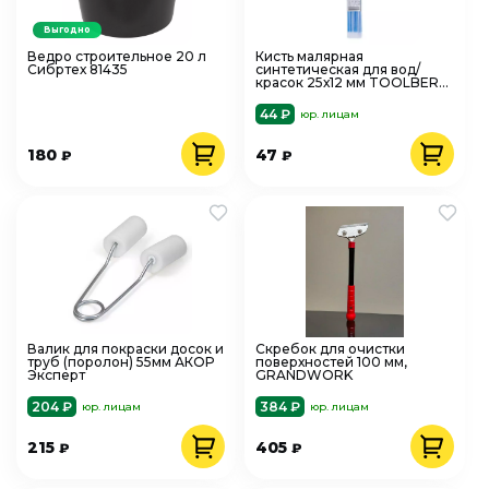
Выгодно
Ведро строительное 20 л
Кисть малярная
Сибртех 81435
синтетическая для вод/
красок 25х12 мм TOOLBERG
0111421
44 ₽
юр. лицам
180
47
₽
₽
Валик для покраски досок и
Скребок для очистки
труб (поролон) 55мм АКОР
поверхностей 100 мм,
Эксперт
GRANDWORK
204 ₽
384 ₽
юр. лицам
юр. лицам
215
405
₽
₽