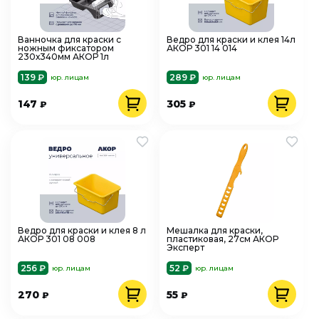
Ванночка для краски с
Ведро для краски и клея 14л
ножным фиксатором
АКОР 301 14 014
230х340мм АКОР 1л
139 ₽
289 ₽
юр. лицам
юр. лицам
147
305
₽
₽
Ведро для краски и клея 8 л
Мешалка для краски,
АКОР 301 08 008
пластиковая, 27см АКОР
Эксперт
256 ₽
52 ₽
юр. лицам
юр. лицам
270
55
₽
₽