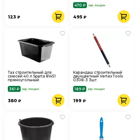
470 ₽
юр. лицам
123
495
₽
₽
Таз строительный для
Карандаш строительный
смесей 40 л Sparta 81451
двухцветный VertexTools
прямоугольный
0308-3 3шт
361 ₽
189 ₽
юр. лицам
юр. лицам
380
199
₽
₽