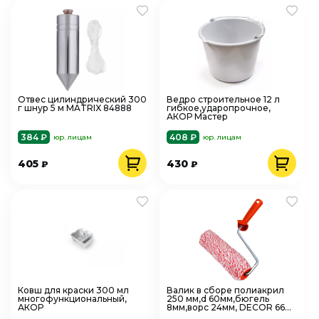
Отвес цилиндрический 300
Ведро строительное 12 л
г шнур 5 м MATRIX 84888
гибкое,ударопрочное,
АКОР Мастер
384 ₽
408 ₽
юр. лицам
юр. лицам
405
430
₽
₽
Ковш для краски 300 мл
Валик в сборе полиакрил
многофункциональный,
250 мм,d 60мм,бюгель
АКОР
8мм,ворс 24мм, DECOR 660-
4250