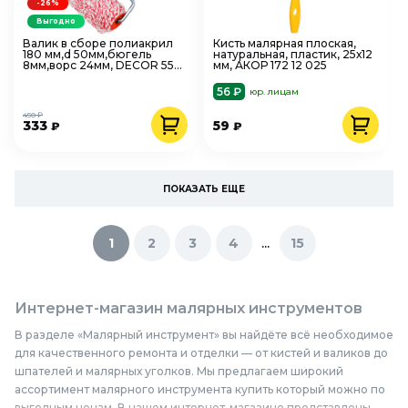
-26%
Выгодно
Валик в сборе полиакрил
Кисть малярная плоская,
180 мм,d 50мм,бюгель
натуральная, пластик, 25х12
8мм,ворс 24мм, DECOR 550-
мм, АКОР 172 12 025
0180
56 ₽
юр. лицам
450 ₽
333
59
₽
₽
ПОКАЗАТЬ ЕЩЕ
...
1
2
3
4
15
Интернет-магазин малярных инструментов
В разделе «Малярный инструмент» вы найдёте всё необходимое
для качественного ремонта и отделки — от кистей и валиков до
шпателей и малярных уголков. Мы предлагаем широкий
ассортимент малярного инструмента купить который можно по
выгодным ценам. В нашем интернет-магазине представлены