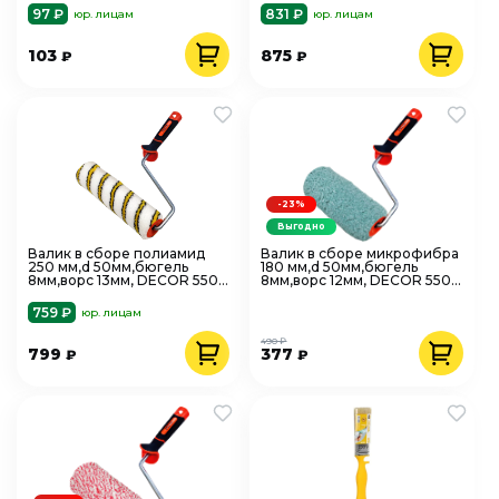
97 ₽
831 ₽
юр. лицам
юр. лицам
103
875
₽
₽
-23%
Выгодно
Валик в сборе полиамид
Валик в сборе микрофибра
250 мм,d 50мм,бюгель
180 мм,d 50мм,бюгель
8мм,ворс 13мм, DECOR 550-
8мм,ворс 12мм, DECOR 550-
6250
8180
759 ₽
юр. лицам
490 ₽
799
377
₽
₽