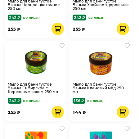
Мыло для бани густое
Мыло для бани густое
Банька Черное цветочное
Банька Хвойное здоровьице
250 мл
250 мл
242 ₽
242 ₽
юр. лицам
юр. лицам
255
255
₽
₽
Мыло для бани густое
Мыло для бани густое
Банька Сибирское с
Банька Кленовый мёд 250
березовым соком 250 мл
мл
242 ₽
136 ₽
юр. лицам
юр. лицам
255
144
₽
₽