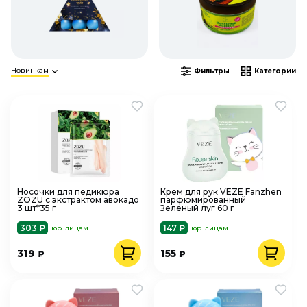
Новинкам
Фильтры
Категории
Носочки для педикюра
Крем для рук VEZE Fanzhen
ZOZU с экстрактом авокадо
парфюмированный
3 шт*35 г
Зеленый луг 60 г
303 ₽
147 ₽
юр. лицам
юр. лицам
319
155
₽
₽