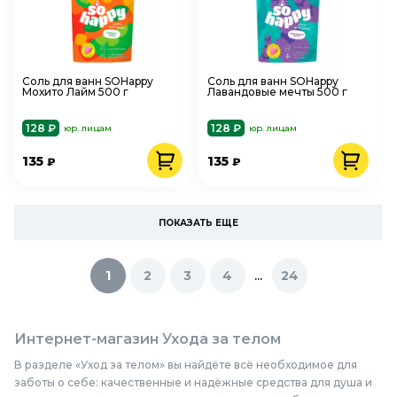
Соль для ванн SOHappy
Соль для ванн SOHappy
Мохито Лайм 500 г
Лавандовые мечты 500 г
128 ₽
128 ₽
юр. лицам
юр. лицам
135
135
₽
₽
ПОКАЗАТЬ ЕЩЕ
...
1
2
3
4
24
Интернет-магазин Ухода за телом
В разделе «Уход за телом» вы найдёте всё необходимое для
заботы о себе: качественные и надёжные средства для душа и