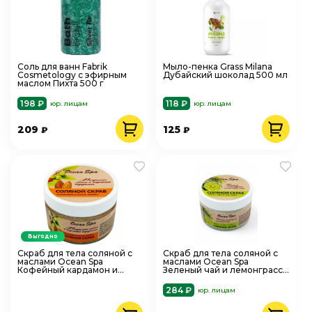
Соль для ванн Fabrik
Мыло-пенка Grass Milana
Cosmetology с эфирным
Дубайский шоколад 500 мл
маслом Пихта 500 г
198 ₽
118 ₽
юр. лицам
юр. лицам
209
125
₽
₽
Выгодно
Скраб для тела соляной с
Скраб для тела соляной с
маслами Ocean Spa
маслами Ocean Spa
Кофейный кардамон и
Зеленый чай и лемонграсс
миндаль 350 г
350 г
284 ₽
юр. лицам