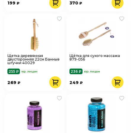
199
370
₽
₽
Щетка деревянная
Щётка для сухого массажа
двусторонняя 22см Банные
879-056
штучки 40029
255 ₽
236 ₽
юр. лицам
юр. лицам
269
249
₽
₽