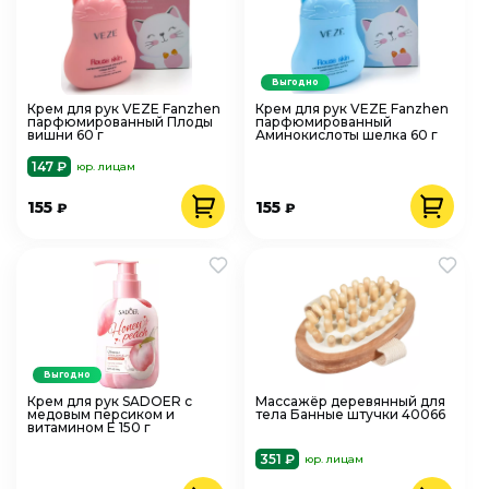
Выгодно
Крем для рук VEZE Fanzhen
Крем для рук VEZE Fanzhen
парфюмированный Плоды
парфюмированный
вишни 60 г
Аминокислоты шелка 60 г
147 ₽
юр. лицам
155
155
₽
₽
Выгодно
Крем для рук SADOER с
Массажёр деревянный для
медовым персиком и
тела Банные штучки 40066
витамином Е 150 г
351 ₽
юр. лицам