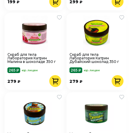
199
299
₽
₽
Скраб для тела
Скраб для тела
Лаборатория Катрин
Лаборатория Катрин
Малина в шоколаде 350 г
Дубайский шоколад 350 г
265 ₽
265 ₽
юр. лицам
юр. лицам
279
279
₽
₽