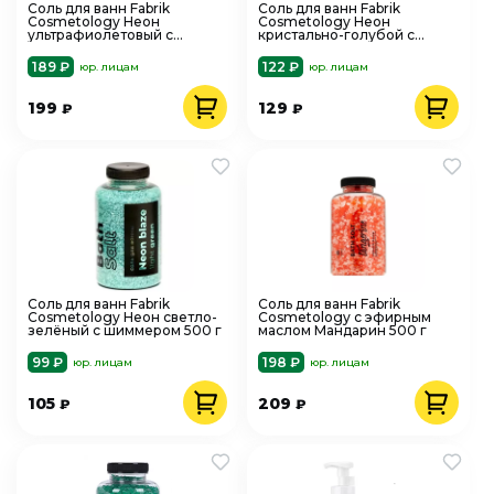
Соль для ванн Fabrik
Соль для ванн Fabrik
Cosmetology Неон
Cosmetology Неон
ультрафиолетовый с
кристально-голубой с
шиммером 500 г
шиммером 500 г
189 ₽
122 ₽
юр. лицам
юр. лицам
199
129
₽
₽
Соль для ванн Fabrik
Соль для ванн Fabrik
Cosmetology Неон светло-
Cosmetology с эфирным
зелёный с шиммером 500 г
маслом Мандарин 500 г
99 ₽
198 ₽
юр. лицам
юр. лицам
105
209
₽
₽