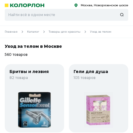
Москва, Новорязанское шоссе
С
С
к
к
оро
оро
Главная
Каталог
Товары для красоты
Уход за телом
Уход за телом в Москве
560 товаров
Бритвы и лезвия
Гели для душа
82 товара
105 товаров