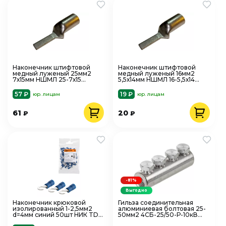
Наконечник штифтовой
Наконечник штифтовой
медный луженый 25мм2
медный луженый 16мм2
7х15мм НШМЛ 25-7х15
5,5х14мм НШМЛ 16-5,5х14
TOKOV ELECTRIC TKE-
TOKOV ELECTRIC TKE-
NSML-25-7х15
NSML-16-5,5х14
57 ₽
19 ₽
юр. лицам
юр. лицам
61
20
₽
₽
-81%
Выгодно
Наконечник крюковой
Гильза соединительная
изолированный 1-2,5мм2
алюминиевая болтовая 25-
d=4мм синий 50шт НИК TDM
50мм2 4СБ-25/50-Р-10кВ
SQ0502-0303
TDM SQ0554-0201