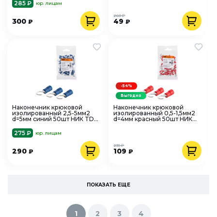
285 ₽
юр. лицам
260 ₽
300
49
₽
₽
-54%
Выгодно
Наконечник крюковой
Наконечник крюковой
изолированный 2,5-5мм2
изолированный 0,5-1,5мм2
d=5мм синий 50шт НИК TDM
d=4мм красный 50шт НИК
SQ0502-0304
TDM SQ0502-0301
275 ₽
юр. лицам
235 ₽
290
109
₽
₽
ПОКАЗАТЬ ЕЩЕ
1
2
3
4