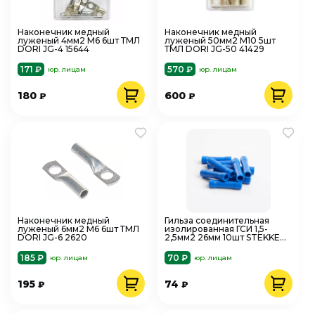
Наконечник медный
Наконечник медный
луженый 4мм2 М6 6шт ТМЛ
луженый 50мм2 М10 5шт
DORI JG-4 15644
ТМЛ DORI JG-50 41429
171 ₽
570 ₽
юр. лицам
юр. лицам
180
600
₽
₽
Наконечник медный
Гильза соединительная
луженый 6мм2 М6 6шт ТМЛ
изолированная ГСИ 1,5-
DORI JG-6 2620
2,5мм2 26мм 10шт STEKKER
39401
185 ₽
70 ₽
юр. лицам
юр. лицам
195
74
₽
₽