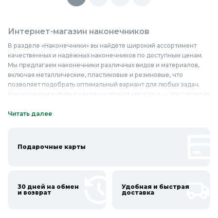
Интернет-магазин наконечников
В разделе «Наконечники» вы найдёте широкий ассортимент
качественных и надёжных наконечников по доступным ценам.
Мы предлагаем наконечники различных видов и материалов,
включая металлические, пластиковые и резиновые, что
позволяет подобрать оптимальный вариант для любых задач.
Наконечники купить в нашем интернет-магазине — это гарантия
качества и долговечности. Они применяются в строительстве,
ремонте, а также при выполнении отделочных работ,
Читать далее
обеспечивая надёжную защиту и эстетичный вид.
Качественные наконечники, представленные в нашем магазине,
отличаются высокой прочностью и устойчивостью к внешним
Подарочные карты
воздействиям, что делает их незаменимыми помощниками в
работе. Наконечники недорого — это не только экономия
средств, но и уверенность в качестве. Приобретайте
наконечники в Колорлон и убедитесь в их надёжности и
30 дней на обмен
Удобная и быстрая
долговечности!
и возврат
доставка
Онлайн каталог наконечников в Колорлон