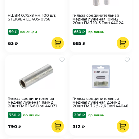
НШВИ 0,75х8 мм, 100 шт,
Гильза соединительная
STEKKER LD405-0758
медная луженая 10мм2
20шт ГМЛ 10-5 Dori 44024
59 ₽
650 ₽
юр. лицам
юр. лицам
63
685
₽
₽
Гильза соединительная
Гильза соединительная
медная луженая 16мм2
медная луженая 2,5мм2
20шт ГМЛ 16-6 Dori 44031
20шт ГМЛ 2,5-2,6 Dori 44048
750 ₽
296 ₽
юр. лицам
юр. лицам
790
312
₽
₽