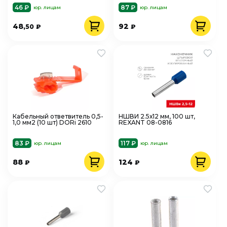
46 ₽
87 ₽
юр. лицам
юр. лицам
48
92
,50
₽
₽
Кабельный ответвитель 0,5-
НШВИ 2.5х12 мм, 100 шт,
1,0 мм2 (10 шт) DORi 2610
REXANT 08-0816
83 ₽
117 ₽
юр. лицам
юр. лицам
88
124
₽
₽