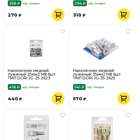
256 ₽
294 ₽
юр. лицам
юр. лицам
270
310
₽
₽
Наконечник медный
Наконечник медный
луженый 25мм2 М8 6шт
луженый 35мм2 М8 6шт
ТМЛ DORI JG-25 2623
ТМЛ DORI JG-35 2625
418 ₽
541 ₽
юр. лицам
юр. лицам
440
570
₽
₽