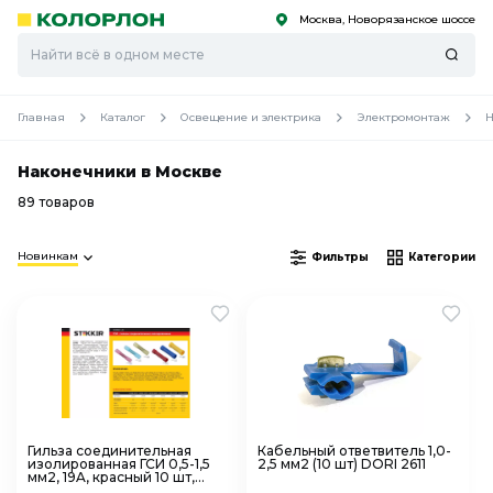
Москва, Новорязанское шоссе
С
С
к
к
оро
оро
Главная
Каталог
Освещение и электрика
Электромонтаж
Н
Наконечники в Москве
89 товаров
Новинкам
Фильтры
Категории
Гильза соединительная
Кабельный ответвитель 1,0-
изолированная ГСИ 0,5-1,5
2,5 мм2 (10 шт) DORI 2611
мм2, 19A, красный 10 шт,
STEKKER LD301-0515