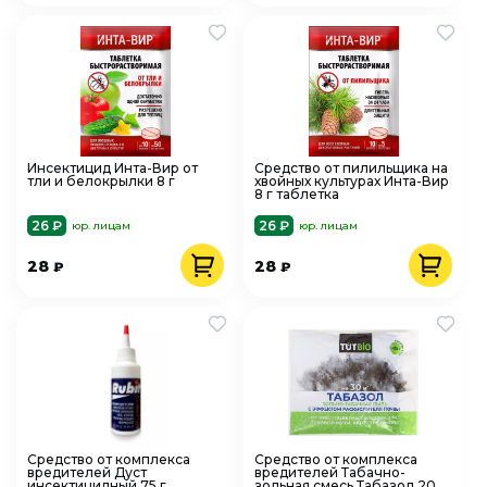
Инсектицид Инта-Вир от
Средство от пилильщика на
тли и белокрылки 8 г
хвойных культурах Инта-Вир
8 г таблетка
26 ₽
26 ₽
юр. лицам
юр. лицам
28
28
₽
₽
Средство от комплекса
Средство от комплекса
вредителей Дуст
вредителей Табачно-
инсектицидный 75 г,
зольная смесь Табазол 200