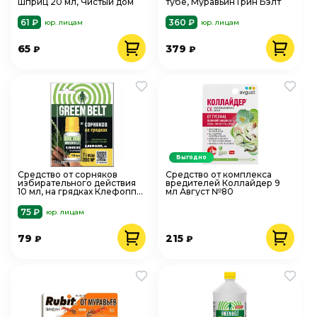
шприц 20 мл, Чистый дом
тубе, Муравьин Грин Бэлт
61 ₽
360 ₽
юр. лицам
юр. лицам
65
379
₽
₽
Выгодно
Средство от сорняков
Средство от комплекса
избирательного действия
вредителей Коллайдер 9
10 мл, на грядках Клефопп
мл Август №80
ГБ
75 ₽
юр. лицам
79
215
₽
₽