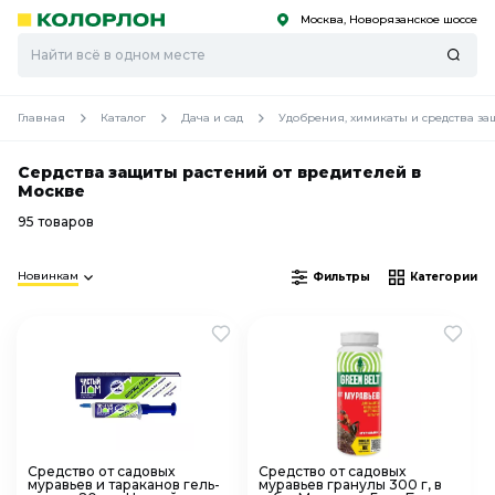
Москва, Новорязанское шоссе
С
С
к
к
оро
оро
Главная
Каталог
Дача и сад
Удобрения, химикаты и средства з
Сердства защиты растений от вредителей в
Москве
95 товаров
Новинкам
Фильтры
Категории
Средство от садовых
Средство от садовых
муравьев и тараканов гель-
муравьев гранулы 300 г, в