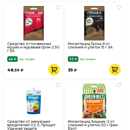
Средство от почвенных
Инсектицид Гроза-6 от
мушек и муравьев Гром-2 50
слизней и улиток 15 г ЗА
г ЗА
46 ₽
33 ₽
юр. лицам
юр. лицам
48
35
,50
₽
₽
Средство от зимующих
Инсектицид Хищник-2 от
вредителей 0,5 л, Прощит
слизней и улиток 50 г Грин
Удачная защита
Бэлт