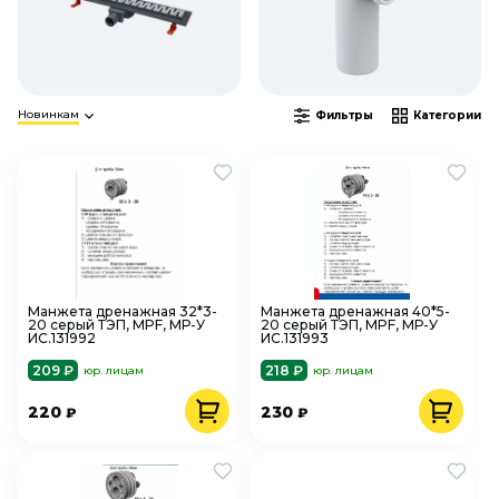
Новинкам
Фильтры
Категории
Манжета дренажная 32*3-
Манжета дренажная 40*5-
20 серый ТЭП, MPF, МР-У
20 серый ТЭП, MPF, МР-У
ИС.131992
ИС.131993
209 ₽
218 ₽
юр. лицам
юр. лицам
220
230
₽
₽