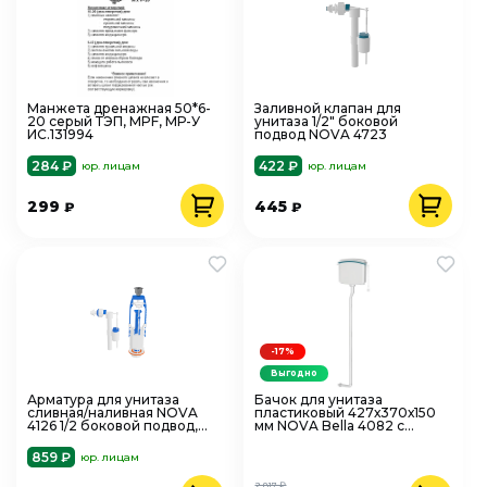
Манжета дренажная 50*6-
Заливной клапан для
20 серый ТЭП, MPF, МР-У
унитаза 1/2" боковой
ИС.131994
подвод NOVA 4723
284 ₽
422 ₽
юр. лицам
юр. лицам
299
445
₽
₽
-17%
Выгодно
Арматура для унитаза
Бачок для унитаза
сливная/наливная NOVA
пластиковый 427х370х150
4126 1/2 боковой подвод,
мм NOVA Bella 4082 с
кнопка хром 1 режим
цепочкой смыва и
комплектом труб 5 шт.
859 ₽
юр. лицам
2 817 ₽