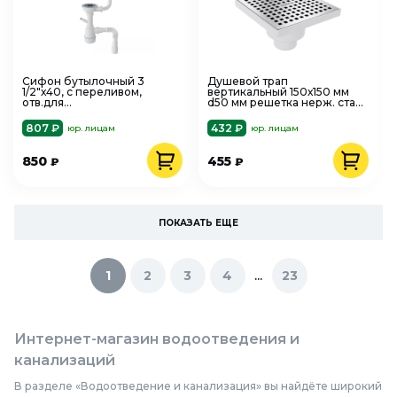
Сифон бутылочный 3
Душевой трап
1/2"х40, с переливом,
вертикальный 150х150 мм
отв.для
d50 мм решетка нерж. сталь
стир.машины,.выход1
Nova 5036
1/2"-40/50 Nova 1047
807 ₽
432 ₽
юр. лицам
юр. лицам
850
455
₽
₽
ПОКАЗАТЬ ЕЩЕ
...
1
2
3
4
23
Интернет-магазин водоотведения и
канализаций
В разделе «Водоотведение и канализация» вы найдёте широкий