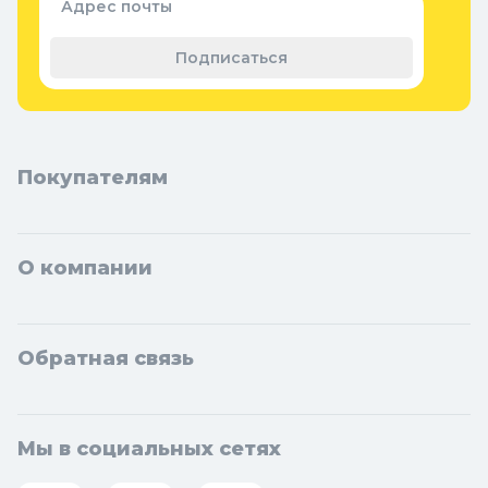
Адрес почты
Орехово-Зуево, Ногинск, Сергиев Посад, Видное, Воскресенск,
Чехов, Клин, Ивантеевка, Лобня, Дубна, Егорьевск, Наро-
Подписаться
Фоминск, Дмитров, Лыткарино, Павловский Посад, Ступино,
Котельники, Фрязино, Дзержинский, Солнечногорск,
Новосибирска и Новосибирской области: Бердск, Искитим,
Кольцово.
Покупателям
О компании
Обратная связь
Мы в социальных сетях