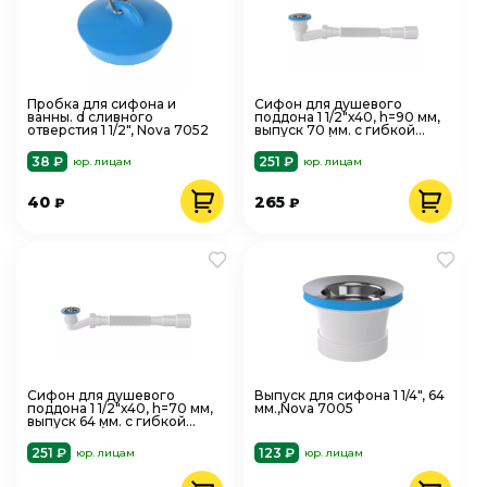
Пробка для сифона и
Сифон для душевого
ванны. d сливного
поддона 1 1/2"х40, h=90 мм,
отверстия 1 1/2", Nova 7052
выпуск 70 мм. с гибкой
трубой 40/50 Nova 1621
38 ₽
251 ₽
юр. лицам
юр. лицам
40
265
₽
₽
Сифон для душевого
Выпуск для сифона 1 1/4", 64
поддона 1 1/2"х40, h=70 мм,
мм.,Nova 7005
выпуск 64 мм. с гибкой
трубой 40/50 Nova 1622
251 ₽
123 ₽
юр. лицам
юр. лицам