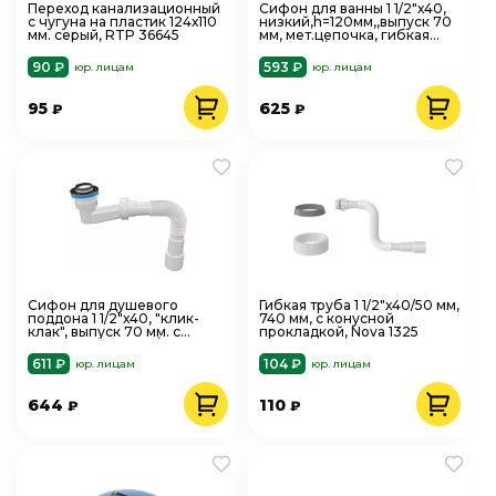
Переход канализационный
Сифон для ванны 1 1/2"х40,
с чугуна на пластик 124х110
низкий,h=120мм,,выпуск 70
мм. серый, RTP 36645
мм, мет.цепочка, гибкая
труба 40/50 Nova 1524
90 ₽
593 ₽
юр. лицам
юр. лицам
95
625
₽
₽
Сифон для душевого
Гибкая труба 1 1/2"х40/50 мм,
поддона 1 1/2"х40, "клик-
740 мм, с конусной
клак", выпуск 70 мм. с
прокладкой, Nova 1325
гибкой трубой 40/50 Nova
1650
611 ₽
104 ₽
юр. лицам
юр. лицам
644
110
₽
₽