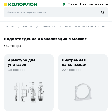
Москва, Новорязанское шоссе
С
С
к
к
оро
оро
Главная
Каталог
Сантехника
Водоотведение и канализация
Водоотведение и канализация в Москве
542 товара
Арматура для
Внутренняя
унитазов
канализация
38 товаров
227 товаров