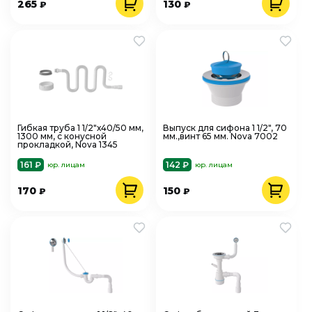
265
130
₽
₽
Гибкая труба 1 1/2"х40/50 мм,
Выпуск для сифона 1 1/2", 70
1300 мм, с конусной
мм.,винт 65 мм. Nova 7002
прокладкой, Nova 1345
161 ₽
142 ₽
юр. лицам
юр. лицам
170
150
₽
₽