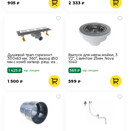
905
2 333
₽
₽
Душевой трап горизонт.
Выпуск для нерж.мойки, 3
300х63 мм. 360⁰, выход d50
1/2", с винтом 25мм. Nova
мм.с комб.затвор. реш. из
1040
нерж. стали,Nova 5630
1 425 ₽
569 ₽
юр. лицам
юр. лицам
1 500
599
₽
₽