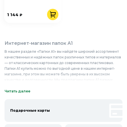
1 144
₽
Интернет-магазин папок А1
В нашем разделе «Папки А1» вы найдёте широкий ассортимент
качественных и надёжных папок различных типов и материалов
— от классических картонных до современных пластиковых.
Папки А1 купить можно по выгодной цене в нашем интернет-
магазине, при этом вы можете быть уверены в их высоком
качестве и долговечности. Мы предлагаем папки А1 разных
цветов и дизайнов, что позволяет подобрать оптимальный
вариант для любых задач — хранения чертежей, документов,
Читать далее
плакатов или других материалов большого формата. Наши
папки А1 изготовлены из прочных и долговечных материалов,
что гарантирует их надёжность и долгий срок службы.
Подарочные карты
Благодаря продуманной конструкции и качественным
комплектующим, они обеспечивают надёжную защиту
содержимого от повреждений и загрязнений. Папки А1