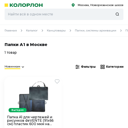
Москва, Новорязанское шоссе
С
С
к
к
оро
оро
Главная
Каталог
Канцтовары
Папки, системы архивации
П
Папки А1 в Москве
1 товар
Новинкам
Фильтры
Категории
Выгодно
Папка A1 для чертежей и
рисунков deVENTE (91x66
см) пластик 600 мкм на
молнии 3075936