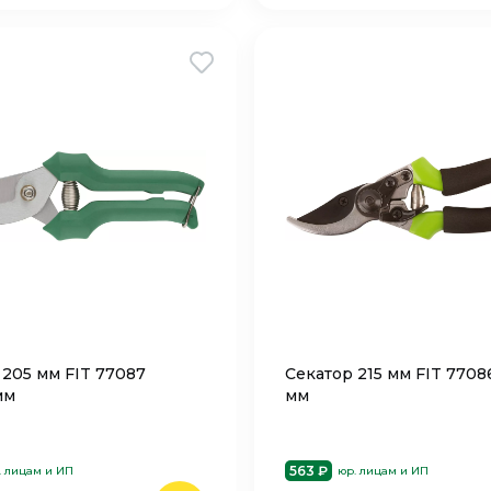
 205 мм FIT 77087
Секатор 215 мм FIT 7708
мм
мм
563 ₽
. лицам и ИП
юр. лицам и ИП