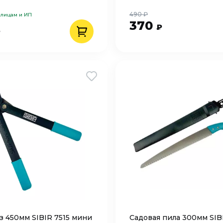
490 ₽
 лицам и ИП
370
₽
₽
з 450мм SIBIR 7515 мини
Садовая пила 300мм SIBI