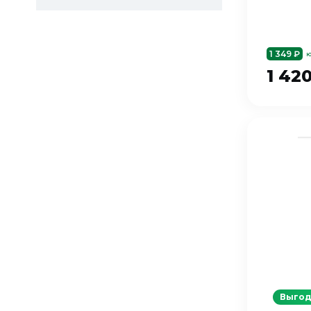
1 349 ₽
ю
1 42
Выгод