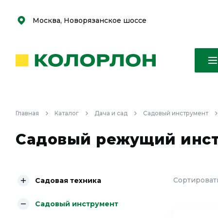
С
С
к
к
оро
оро
Москва, Новорязанское шоссе
Главная
Каталог
Дача и сад
Садовый инструмент
Садовый режущий инст
Сортировать
Садовая техника
Садовый инструмент