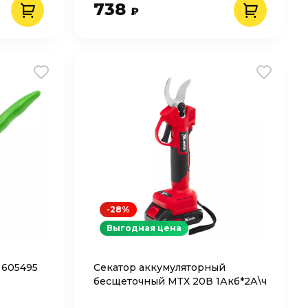
738
₽
-28%
Выгодная цена
 605495
Секатор аккумуляторный
бесщеточный МТХ 20В 1Акб*2А\ч