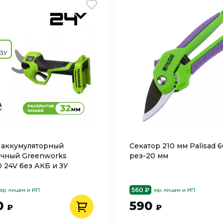
 аккумуляторный
Секатор 210 мм Palisad 
чный Greenworks
рез-20 мм
 24V без АКБ и ЗУ
560 ₽
юр. лицам и ИП
юр. лицам и ИП
0
590
₽
₽