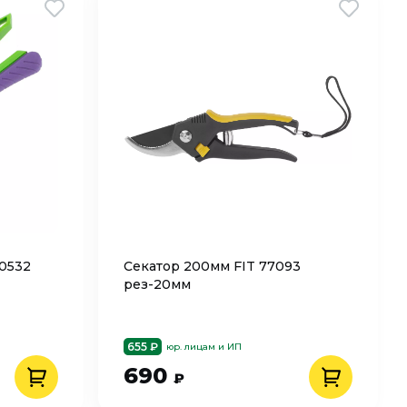
60532
Секатор 200мм FIT 77093
рез-20мм
655 ₽
юр. лицам и ИП
690
₽