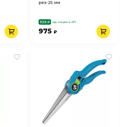
рез-25 мм
926 ₽
юр. лицам и ИП
975
₽