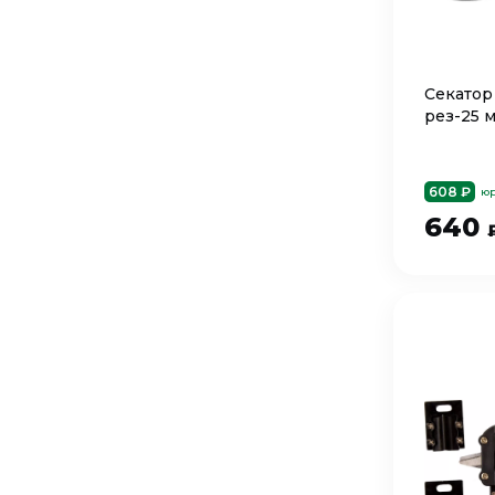
Секатор
рез-25 
608 ₽
юр
640