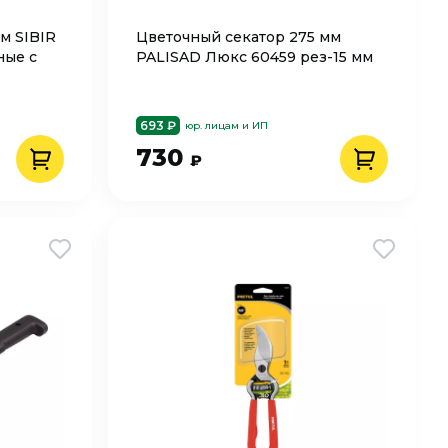
м SIBIR
Цветочный секатор 275 мм
ные с
PALISAD Люкс 60459 рез-15 мм
693 ₽
юр. лицам и ИП
730
₽