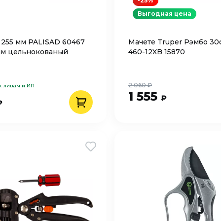
-25%
Выгодная цена
 255 мм PALISAD 60467
Мачете Truper Рэмбо 30
мм цельнокованый
460-12XB 15870
2 060 ₽
. лицам и ИП
1 555
₽
₽