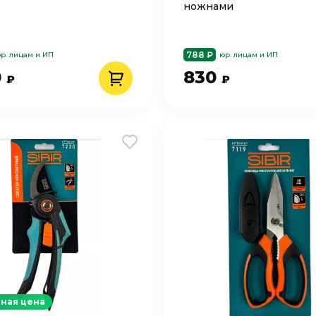
ножнами
788 ₽
р. лицам и ИП
юр. лицам и ИП
0
830
₽
₽
ная цена