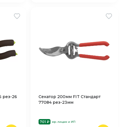
6 рез-26
Секатор 200мм FIT Стандарт
77084 рез-23мм
701 ₽
юр. лицам и ИП