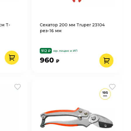
см T-
Секатор 200 мм Truper 23104
рез-16 мм
912 ₽
юр. лицам и ИП
960
₽