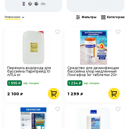
Новинкам
Фильтры
Категории
Перекись водорода для
Средство для дезинфекции
бассейна Паритрейд 10
бассейна хлор медленный
л/11,4 кг
Лонгафор 1кг таблетки 20г
1 995 ₽
1 234 ₽
юр. лицам
юр. лицам
2 100
1 299
₽
₽