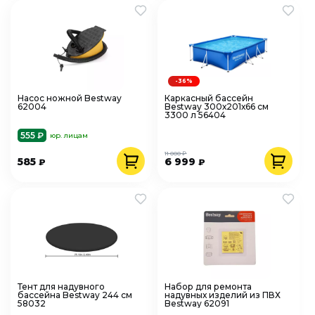
-36%
Насос ножной Bestway
Каркасный бассейн
62004
Bestway 300х201х66 см
3300 л 56404
555 ₽
юр. лицам
11 000 ₽
585
6 999
₽
₽
Тент для надувного
Набор для ремонта
бассейна Bestway 244 см
надувных изделий из ПВХ
58032
Bestway 62091