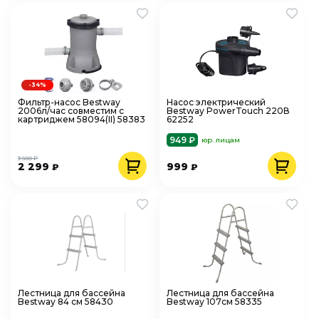
-34%
Фильтр-насос Bestway
Насос электрический
2006л/час совместим с
Bestway PowerTouch 220В
картриджем 58094(II) 58383
62252
949 ₽
юр. лицам
3 500 ₽
2 299
999
₽
₽
Лестница для бассейна
Лестница для бассейна
Bestway 84 см 58430
Bestway 107см 58335