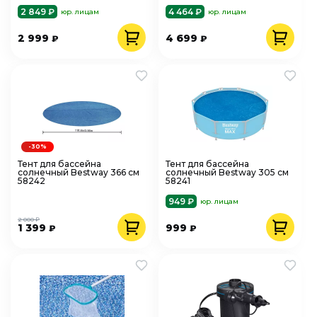
2 849 ₽
4 464 ₽
юр. лицам
юр. лицам
2 999
4 699
₽
₽
-30%
Тент для бассейна
Тент для бассейна
солнечный Bestway 366 см
солнечный Bestway 305 см
58242
58241
949 ₽
юр. лицам
2 000 ₽
1 399
999
₽
₽