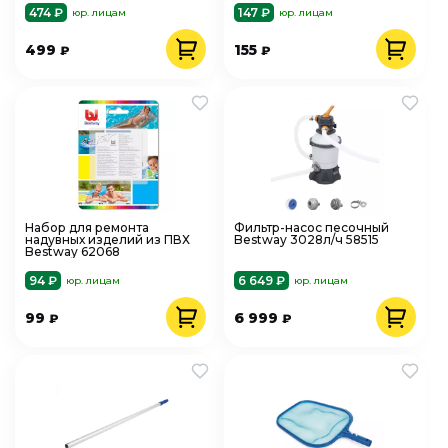
474 ₽
147 ₽
юр. лицам
юр. лицам
499
155
₽
₽
Набор для ремонта
Фильтр-насос песочный
надувных изделий из ПВХ
Bestway 3028л/ч 58515
Bestway 62068
94 ₽
6 649 ₽
юр. лицам
юр. лицам
99
6 999
₽
₽