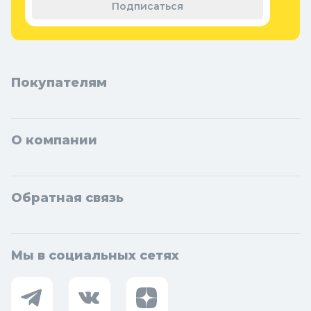
Ивантеевка, Лобня, Дубна, Егорьевск, Наро-Фоминск, Дмитров,
Подписаться
Лыткарино, Павловский Посад, Ступино, Котельники, Фрязино,
Дзержинский, Солнечногорск, Новосибирска и Новосибирской
области: Бердск, Искитим, Кольцово.
Покупателям
О компании
Обратная связь
Мы в социальных сетях