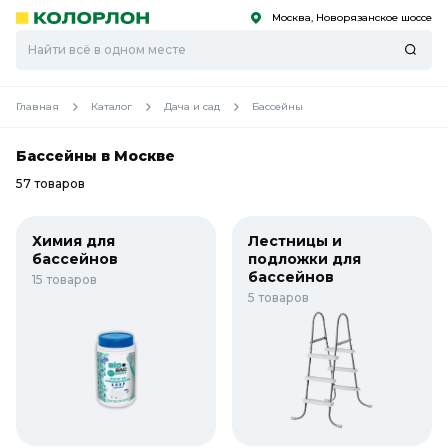
Москва, Новорязанское шоссе
С
С
к
к
оро
оро
Главная
Каталог
Дача и сад
Бассейны
Бассейны в Москве
57 товаров
Химия для
Лестницы и
бассейнов
подложки для
бассейнов
15 товаров
5 товаров