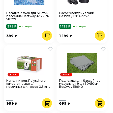
Насадка-сачок для чистки
Насос электрический
бассейна Bestway 43x21см
Bestway 12В 62257
58279
379 ₽
1 139 ₽
юр. лицам
юр. лицам
399
1 199
₽
₽
-33%
-30%
Наполнитель Polysphere
Подложка для бассейнов
(вместо песка) для
модульная 9 шт 50х50см
песочных фильтров 0,5 кг
Bestway 58640
58475
1 500 ₽
1 000 ₽
999
699
₽
₽