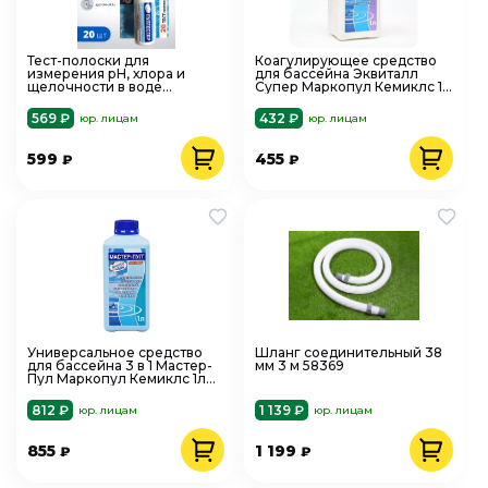
Тест-полоски для
Коагулирующее средство
измерения рН, хлора и
для бассейна Эквиталл
щелочности в воде
Супер Маркопул Кемиклс 1
бассейна Пултестер
л
Маркопул Кемиклс, 20 шт
569 ₽
432 ₽
юр. лицам
юр. лицам
599
455
₽
₽
Универсальное средство
Шланг соединительный 38
для бассейна 3 в 1 Мастер-
мм 3 м 58369
Пул Маркопул Кемиклс 1л
М20
812 ₽
1 139 ₽
юр. лицам
юр. лицам
855
1 199
₽
₽