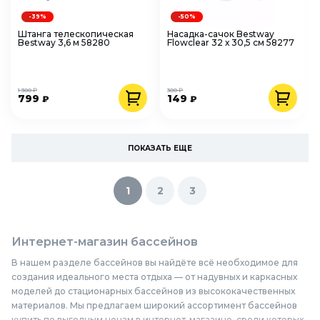
-39%
-50%
Штанга телескопическая
Насадка-сачок Bestway
Bestway 3,6 м 58280
Flowclear 32 х 30,5 см 58277
1 300 ₽
300 ₽
799
149
₽
₽
ПОКАЗАТЬ ЕЩЕ
1
2
3
Интернет-магазин бассейнов
В нашем разделе бассейнов вы найдёте всё необходимое для
создания идеального места отдыха — от надувных и каркасных
моделей до стационарных бассейнов из высококачественных
материалов. Мы предлагаем широкий ассортимент бассейнов
купить по выгодным ценам в интернет-магазине, среди которых