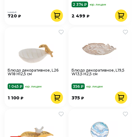
2 374 ₽
юр. лицам
1 225 ₽
720
2 499
₽
₽
Блюдо декоративное, L26
Блюдо декоративное, L19,5
W18 H12,5 см
W13,5 H2,5 см
1 045 ₽
356 ₽
юр. лицам
юр. лицам
1 100
375
₽
₽