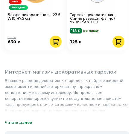
-41%
Выгодно
Блюдо декоративное, L23,5
Тарелка декоративная
W10 H7,5 см
Синие разводы, фаянс /
9x9x2см 79319
118 ₽
юр. лицам
1 070 ₽
630
125
₽
₽
Интернет-магазин декоративных тарелок
В нашем разделе декоративных тарелок вы найдёте широкий
ассортимент изделий, которые станут прекрасным
дополнением к вашему интерьеру. Мы предлагаем
декоративные тарелки купить по доступным ценам, при этом
наша продукция отличается высоким качеством и надёжностью.
В наличии есть декоративные тарелки из различных
материалов, включая керамику, стекло и металл, что позволяет
подобрать идеальный вариант для любого стиля оформления.
Читать далее
Декоративные тарелки в нашем интернет-магазине подойдут не