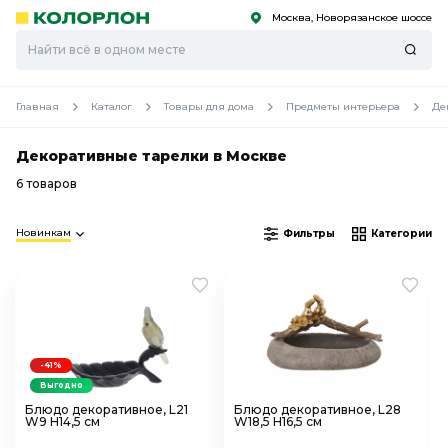
Москва, Новорязанское шоссе
С
С
к
к
оро
оро
Главная
Каталог
Товары для дома
Предметы интерьера
Де
Декоративные тарелки в Москве
6 товаров
Новинкам
Фильтры
Категории
-41%
Выгодно
Блюдо декоративное, L21
Блюдо декоративное, L28
W9 H14,5 см
W18,5 H16,5 см