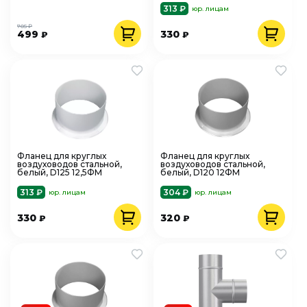
313 ₽
юр. лицам
705 ₽
499
330
₽
₽
Фланец для круглых
Фланец для круглых
воздуховодов стальной,
воздуховодов стальной,
белый, D125 12,5ФМ
белый, D120 12ФМ
313 ₽
304 ₽
юр. лицам
юр. лицам
330
320
₽
₽