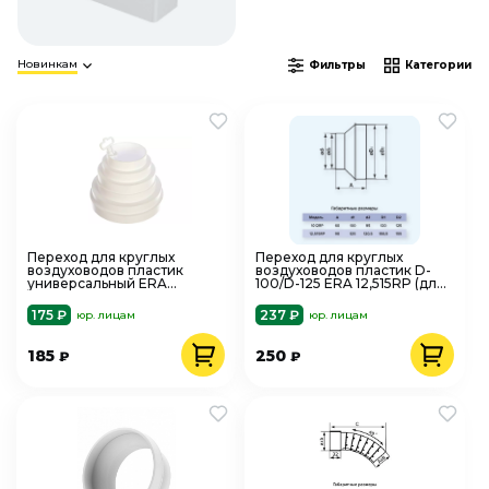
Новинкам
Фильтры
Категории
Переход для круглых
Переход для круглых
воздуховодов пластик
воздуховодов пластик D-
универсальный ERA
100/D-125 ERA 12,515RP (для
ПУ16.15.12,5.12.10.8
вытяжки)
175 ₽
237 ₽
юр. лицам
юр. лицам
185
250
₽
₽