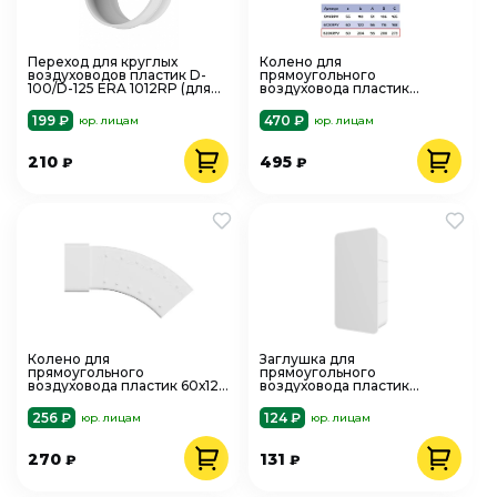
Переход для круглых
Колено для
воздуховодов пластик D-
прямоугольного
100/D-125 ERA 1012RP (для
воздуховода пластик
вытяжки)
60х204 мм 90°
вертикальное ERA 620KRPV
199 ₽
470 ₽
юр. лицам
юр. лицам
210
495
₽
₽
Колено для
Заглушка для
прямоугольного
прямоугольного
воздуховода пластик 60х120
воздуховода пластик
мм 90° вертикальное ERA
60х204 мм ERA 620PDP
612KRPV
256 ₽
124 ₽
юр. лицам
юр. лицам
270
131
₽
₽