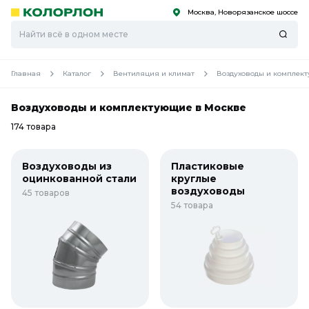
Москва, Новорязанское шоссе
С
С
к
к
оро
оро
Главная
Каталог
Вентиляция и климат
Воздуховоды и комплек
Воздуховоды и комплектующие в Москве
174 товара
Воздуховоды из
Пластиковые
оцинкованной стали
круглые
воздуховоды
45 товаров
54 товара