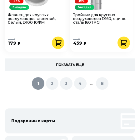
-34%
-19%
Выгодно
Выгодно
Фланец для круглых
Тройник для круглых
воздуховодов стальной,
воздуховодов D160, оцинк.
белый, D100 10ФМ
сталь 160TPG
270 ₽
570 ₽
179
459
₽
₽
ПОКАЗАТЬ ЕЩЕ
...
1
2
3
4
8
Подарочные карты