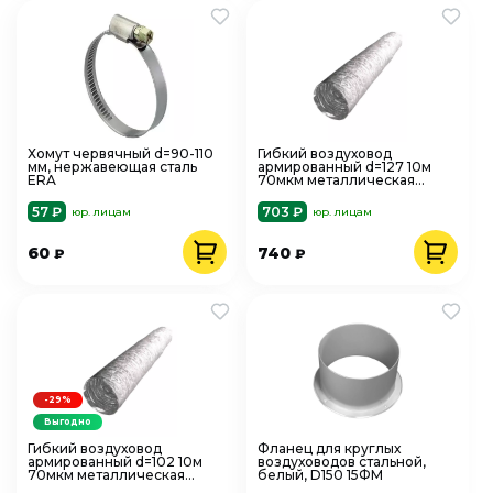
Хомут червячный d=90-110
Гибкий воздуховод
мм, нержавеющая сталь
армированный d=127 10м
ERA
70мкм металлическая
пленка ERA PRO AF127
57 ₽
703 ₽
юр. лицам
юр. лицам
60
740
₽
₽
-29%
Выгодно
Гибкий воздуховод
Фланец для круглых
армированный d=102 10м
воздуховодов стальной,
70мкм металлическая
белый, D150 15ФМ
пленка ERA PRO AF102