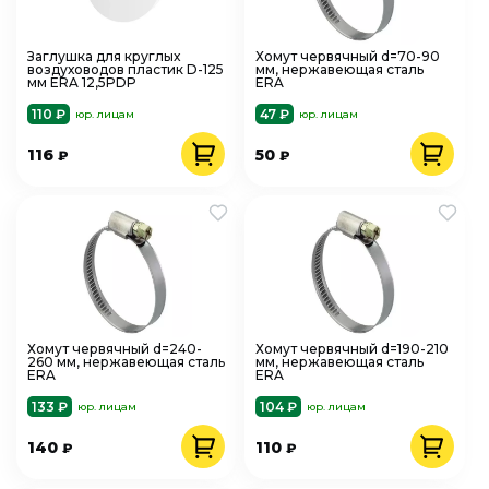
Заглушка для круглых
Хомут червячный d=70-90
воздуховодов пластик D-125
мм, нержавеющая сталь
мм ERA 12,5PDP
ERA
110 ₽
47 ₽
юр. лицам
юр. лицам
116
50
₽
₽
Хомут червячный d=240-
Хомут червячный d=190-210
260 мм, нержавеющая сталь
мм, нержавеющая сталь
ERA
ERA
133 ₽
104 ₽
юр. лицам
юр. лицам
140
110
₽
₽