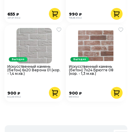
655
990
₽
₽
467,67 ₽/м2
706,86 ₽/м2
Выгодно
Выгодно
Искусственный камень
Искусственный камень
(бетон) 6х20 Верона 01 (кор.
(бетон) 7х24 Брюгге 08
- 1,4 м.кв.)
(кор. - 1,3 м.кв.)
900
900
₽
₽
642,60 ₽/м2
693 ₽/м2