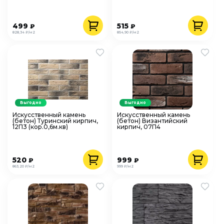
499
515
₽
₽
828,34 ₽/м2
854,90 ₽/м2
Выгодно
Выгодно
Искусственный камень
Искусственный камень
(бетон) Туринский кирпич,
(бетон) Византийский
12П3 (кор.0,6м.кв)
кирпич, 07П4
520
999
₽
₽
863,20 ₽/м2
999 ₽/м2