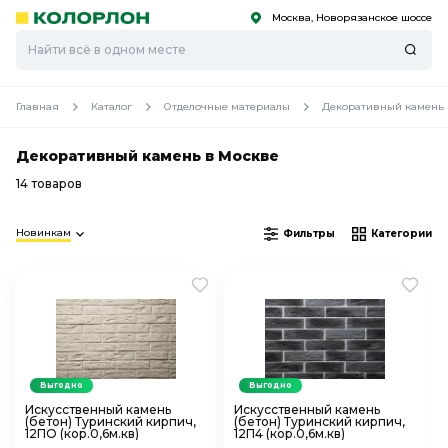
Москва, Новорязанское шоссе
С
С
к
к
оро
оро
Главная
Каталог
Отделочные материалы
Декоративный камень 
Декоративный камень в Москве
14 товаров
Новинкам
Фильтры
Категории
Выгодно
Выгодно
Искусственный камень
Искусственный камень
(бетон) Туринский кирпич,
(бетон) Туринский кирпич,
12ПО (кор.0,6м.кв)
12П4 (кор.0,6м.кв)