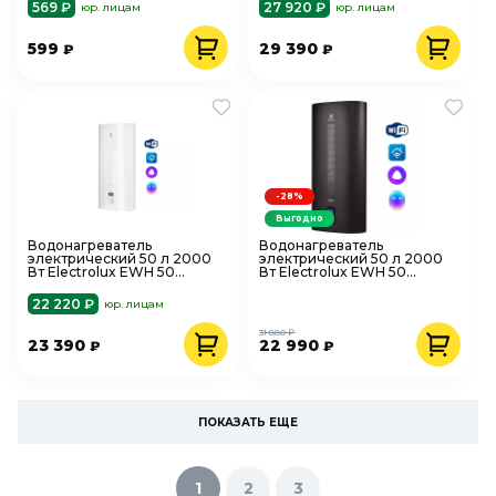
универсальный
569 ₽
27 920 ₽
юр. лицам
юр. лицам
599
29 390
₽
₽
-28%
Выгодно
Водонагреватель
Водонагреватель
электрический 50 л 2000
электрический 50 л 2000
Вт Electrolux EWH 50
Вт Electrolux EWH 50
Centurio IQ 3.0 нерж. сталь
SmartInverter Grafit Wi-Fi
нерж. сталь, универсальный
22 220 ₽
юр. лицам
31 880 ₽
23 390
22 990
₽
₽
ПОКАЗАТЬ ЕЩЕ
1
2
3