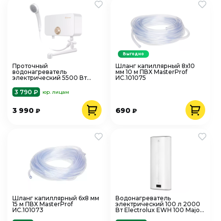
Выгодно
Проточный
Шланг капиллярный 8х10
водонагреватель
мм 10 м ПВХ MasterProf
электрический 5500 Вт
ИС.101075
THERMEX Oscar 5500,
ЭдЭБ03449 кран+душ
3 790 ₽
юр. лицам
3 990
690
₽
₽
Шланг капиллярный 6х8 мм
Водонагреватель
15 м ПВХ MasterProf
электрический 100 л 2000
ИС.101073
Вт Electrolux EWH 100 Major
LZR 3 нерж. сталь