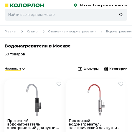
Москва, Новорязанское шоссе
С
С
к
к
оро
оро
Главная
Каталог
Отопление и водонагреватели
Водонагревател
Водонагреватели в Москве
59 товаров
Новинкам
Фильтры
Категории
Проточный
Проточный
водонагреватель
водонагреватель
электрический для кухни с
электрический для кухни с
краном 3000 Вт THERMEX
краном 3000 Вт THERMEX