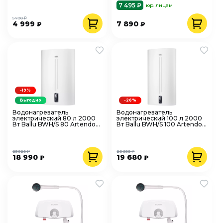
7 495 ₽
юр. лицам
5 790 ₽
4 999
7 890
₽
₽
-19%
Выгодно
-26%
Водонагреватель
Водонагреватель
электрический 80 л 2000
электрический 100 л 2000
Вт Ballu BWH/S 80 Artendo
Вт Ballu BWH/S 100 Artendo
DH нерж. сталь
DH нерж. сталь,
универсальный
23 520 ₽
26 690 ₽
18 990
19 680
₽
₽