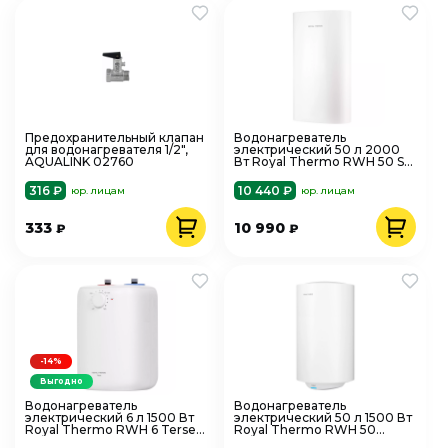
Предохранительный клапан
Водонагреватель
для водонагревателя 1/2",
электрический 50 л 2000
AQUALINK 02760
Вт Royal Thermo RWH 50 ST
W нерж. сталь
316 ₽
10 440 ₽
юр. лицам
юр. лицам
333
10 990
₽
₽
-14%
Выгодно
Водонагреватель
Водонагреватель
электрический 6 л 1500 Вт
электрический 50 л 1500 Вт
Royal Thermo RWH 6 Terse
Royal Thermo RWH 50
U эмаль
Trend эмаль