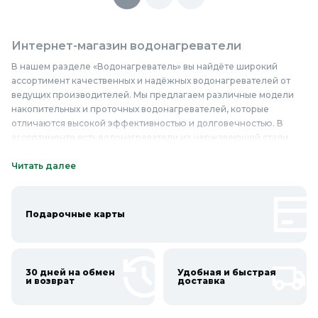
Интернет-магазин водонагреватели
В нашем разделе «Водонагреватель» вы найдёте широкий
ассортимент качественных и надёжных водонагревателей от
ведущих производителей. Мы предлагаем различные модели
накопительных и проточных водонагревателей, которые
отличаются высокой эффективностью и долговечностью. В
ассортименте есть водонагреватели из нержавеющей стали,
обладающие повышенной устойчивостью к коррозии, а также
модели с эмалированным покрытием, обеспечивающие
Читать далее
надёжную защиту от повреждений. Наши водонагреватели
идеально подходят для использования в квартирах, частных
домах и офисах, обеспечивая бесперебойную подачу горячей
Подарочные карты
воды в любое время года. Благодаря продуманному дизайну и
компактным размерам, водонагреватели легко монтируются и
гармонично вписываются в интерьер. Вы можете выбрать
оптимальный вариант, ориентируясь на цену и технические
30 дней на обмен
Удобная и быстрая
характеристики. Купить водонагреватель недорого и по
и возврат
доставка
выгодной цене можно прямо сейчас, приобретая качественное
оборудование в Колорлон.