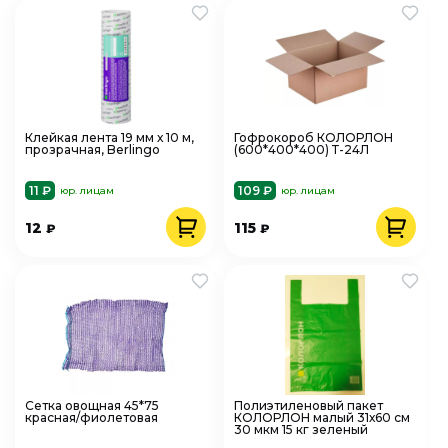
Клейкая лента 19 мм х 10 м,
Гофрокороб КОЛОРЛОН
прозрачная, Berlingo
(600*400*400) Т-24Л
11 ₽
109 ₽
юр. лицам
юр. лицам
12
115
₽
₽
Сетка овощная 45*75
Полиэтиленовый пакет
красная/фиолетовая
КОЛОРЛОН малый 31х60 см
30 мкм 15 кг зеленый