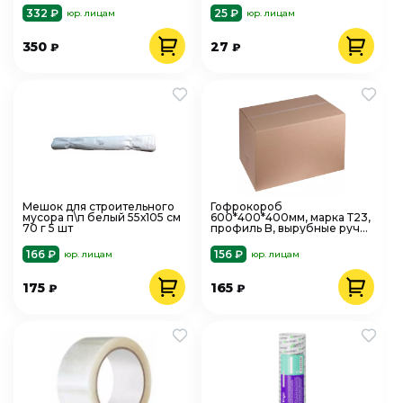
332 ₽
25 ₽
юр. лицам
юр. лицам
350
27
₽
₽
Мешок для строительного
Гофрокороб
мусора п\п белый 55х105 см
600*400*400мм, марка Т23,
70 г 5 шт
профиль B, вырубные ручки
293722
166 ₽
156 ₽
юр. лицам
юр. лицам
175
165
₽
₽