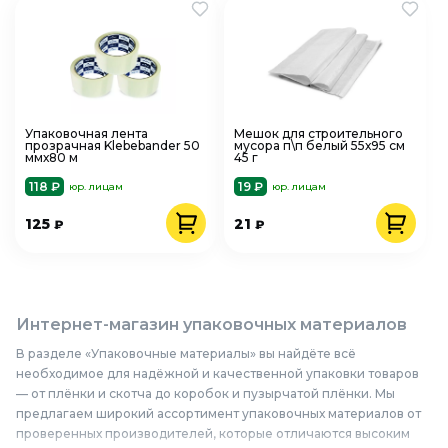
Упаковочная лента
Мешок для строительного
прозрачная Klebebander 50
мусора п\п белый 55х95 см
ммх80 м
45 г
118 ₽
19 ₽
юр. лицам
юр. лицам
125
21
₽
₽
Интернет-магазин упаковочных материалов
В разделе «Упаковочные материалы» вы найдёте всё
необходимое для надёжной и качественной упаковки товаров
— от плёнки и скотча до коробок и пузырчатой плёнки. Мы
предлагаем широкий ассортимент упаковочных материалов от
проверенных производителей, которые отличаются высоким