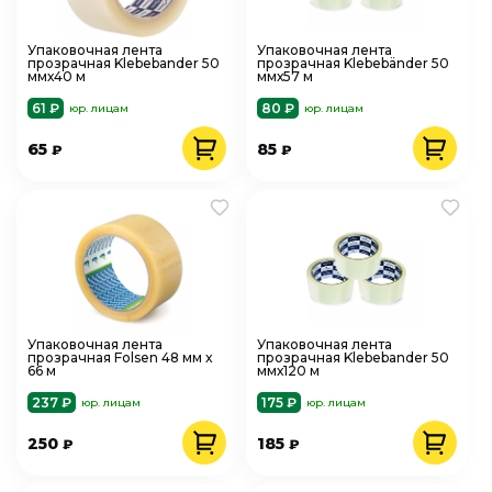
Упаковочная лента
Упаковочная лента
прозрачная Klebebander 50
прозрачная Klebebänder 50
ммх40 м
ммх57 м
61 ₽
80 ₽
юр. лицам
юр. лицам
65
85
₽
₽
Упаковочная лента
Упаковочная лента
прозрачная Folsen 48 мм x
прозрачная Klebebander 50
66 м
ммх120 м
237 ₽
175 ₽
юр. лицам
юр. лицам
250
185
₽
₽