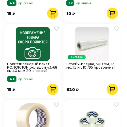
14 ₽
9 ₽
юр. лицам
юр. лицам
15
10
₽
₽
Выгодно
Полиэтиленовый пакет
Стрейч-пленка, 500 мм, 17
КОЛОРЛОН большой 43х68
мк, 1,5 кг, 101/95 прозрачная
см 40 мкм 20 кг серый
14 ₽
юр. лицам
15
620
₽
₽