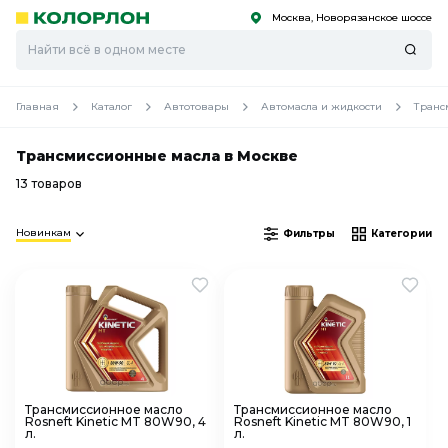
Москва, Новорязанское шоссе
С
С
к
к
оро
оро
Главная
Каталог
Автотовары
Автомасла и жидкости
Транс
Трансмиссионные масла в Москве
13 товаров
Новинкам
Фильтры
Категории
Трансмиссионное масло
Трансмиссионное масло
Rosneft Kinetic MT 80W90, 4
Rosneft Kinetic MT 80W90, 1
л.
л.