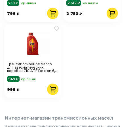
759 ₽
2 612 ₽
юр. лицам
юр. лицам
799
2 750
₽
₽
Трансмиссионное масло
для автоматических
коробок ZIC ATF Dexron 6,
1л
949 ₽
юр. лицам
999
₽
Интернет-магазин трансмиссионных масел
В нашем разделе трансмиссионных масел вы найдёте широкий