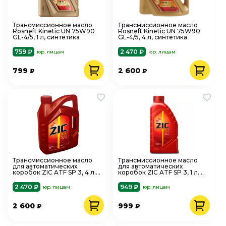
Трансмиссионное масло
Трансмиссионное масло
Rosneft Kinetic UN 75W90
Rosneft Kinetic UN 75W90
GL-4/5, 1 л, синтетика
GL-4/5, 4 л, синтетика
759 ₽
2 470 ₽
юр. лицам
юр. лицам
799
2 600
₽
₽
Трансмиссионное масло
Трансмиссионное масло
для автоматических
для автоматических
коробок ZIC ATF SP 3, 4 л.
коробок ZIC ATF SP 3, 1 л.
(Hyundai, Kia, Mitsubishi), 1626
(Hyundai, Kia, Mitsubishi), 1326
2 470 ₽
949 ₽
юр. лицам
юр. лицам
2 600
999
₽
₽