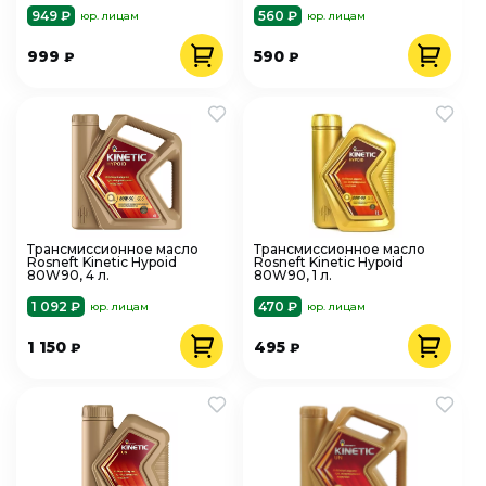
949 ₽
560 ₽
юр. лицам
юр. лицам
999
590
₽
₽
Трансмиссионное масло
Трансмиссионное масло
Rosneft Kinetic Hypoid
Rosneft Kinetic Hypoid
80W90, 4 л.
80W90, 1 л.
1 092 ₽
470 ₽
юр. лицам
юр. лицам
1 150
495
₽
₽