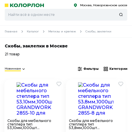
Москва, Новорязанское шоссе
С
С
к
к
оро
оро
Главная
Каталог
Метизы и крепеж
Скобы, заклепки
Скобы, заклепки в Москве
21 товар
Новинкам
Фильтры
Категории
Скобы для мебельного
Скобы для мебельного
степлера тип
степлера тип
53,10мм,1000шт
53,8мм,1000шт
GRANDWORK 2855-10 для
GRANDWORK 2855-8 для