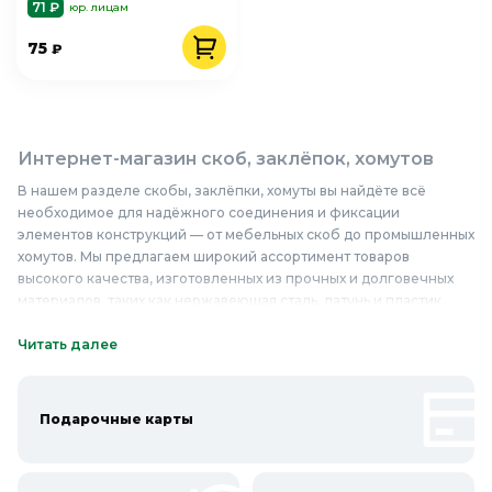
71 ₽
юр. лицам
75
₽
Интернет-магазин скоб, заклёпок, хомутов
В нашем разделе скобы, заклёпки, хомуты вы найдёте всё
необходимое для надёжного соединения и фиксации
элементов конструкций — от мебельных скоб до промышленных
хомутов. Мы предлагаем широкий ассортимент товаров
высокого качества, изготовленных из прочных и долговечных
материалов, таких как нержавеющая сталь, латунь и пластик.
Наши скобы, заклёпки и хомуты отличаются надёжностью и
устойчивостью к коррозии, что гарантирует долгий срок
Читать далее
службы и безопасность соединений. Вы можете выбрать
подходящие товары для ремонта, строительства или
обустройства дома, зная, что они соответствуют высоким
Подарочные карты
стандартам качества. У нас вы найдёте популярные модели,
такие как мебельные заклёпки, сантехнические хомуты,
крепёжные скобы для электропроводки и многое другое. Не