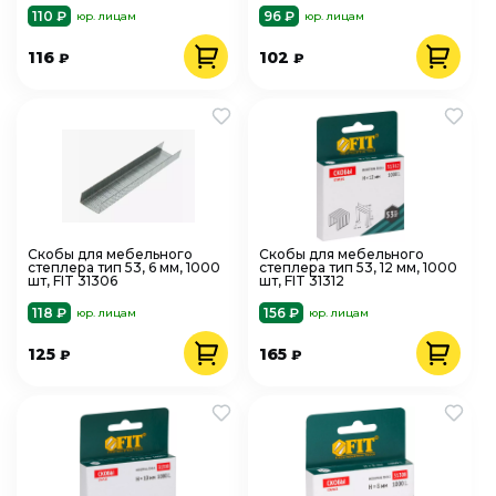
твердых пород
твердых пород
110 ₽
96 ₽
юр. лицам
юр. лицам
116
102
₽
₽
Скобы для мебельного
Скобы для мебельного
степлера тип 53, 6 мм, 1000
степлера тип 53, 12 мм, 1000
шт, FIT 31306
шт, FIT 31312
118 ₽
156 ₽
юр. лицам
юр. лицам
125
165
₽
₽