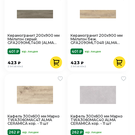
Керамогранит 200х900 мм
Керамогранит 200х900 мм
Мильтон серый.
Мильтон беж.
GFA2090MLT40R (ALMA
GFA2090MLT04R (ALMA
ceramica) кор. - 9 шт.
ceramica) кор. - 9 шт.
401 ₽
401 ₽
юр. лицам
юр. лицам
423
423
₽
₽
2 347,65 ₽/м2
2 347,65 ₽/м2
Кафель 300х600 мм Марко
Кафель 300х600 мм Марко
TWA3060MAC47 ALMA
TWA3060MAC40 ALMA
CERAMICA кор. - 11 шт
CERAMICA кор. - 11 шт
262 ₽
262 ₽
юр. лицам
юр. лицам