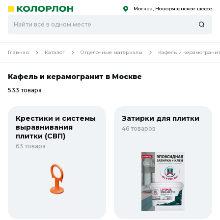
Москва, Новорязанское шоссе
С
С
к
к
оро
оро
Главная
Каталог
Отделочные материалы
Кафель и керамограни
Кафель и керамогранит в Москве
533 товара
Крестики и системы
Затирки для плитки
выравнивания
46 товаров
плитки (СВП)
63 товара