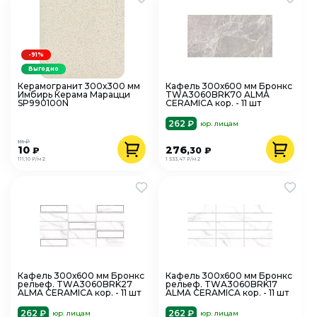
-91%
Выгодно
Керамогранит 300х300 мм
Кафель 300х600 мм Бронкс
Имбирь Керама Марацци
TWA3060BRK70 ALMA
SP990100N
CERAMICA кор. - 11 шт
262 ₽
юр. лицам
111 ₽
10
276
₽
,30
₽
111,10 ₽/м2
1 533,47 ₽/м2
Кафель 300х600 мм Бронкс
Кафель 300х600 мм Бронкс
рельеф. TWA3060BRK27
рельеф. TWA3060BRK17
ALMA CERAMICA кор. - 11 шт
ALMA CERAMICA кор. - 11 шт
262 ₽
262 ₽
юр. лицам
юр. лицам