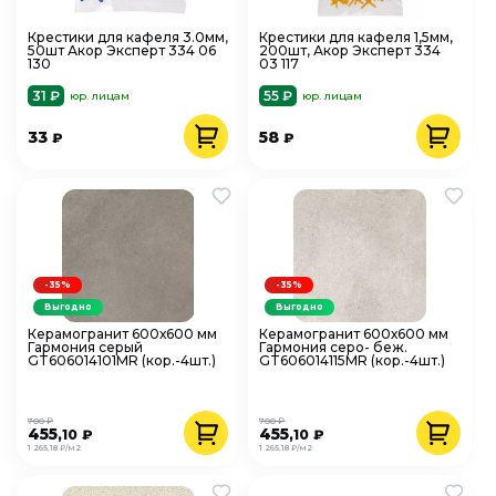
Крестики для кафеля 3.0мм,
Крестики для кафеля 1,5мм,
50шт Акор Эксперт 334 06
200шт, Акор Эксперт 334
130
03 117
31 ₽
55 ₽
юр. лицам
юр. лицам
33
58
₽
₽
-35%
-35%
Выгодно
Выгодно
Керамогранит 600х600 мм
Керамогранит 600х600 мм
Гармония серый
Гармония серо- беж.
GT606014101MR (кор.-4шт.)
GT606014115MR (кор.-4шт.)
700 ₽
700 ₽
455
455
,10
₽
,10
₽
1 265,18 ₽/м2
1 265,18 ₽/м2