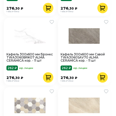
276
276
,30
₽
,30
₽
1 533,47 ₽/м2
1 533,47 ₽/м2
Кафель 300х600 мм Бронкс
Кафель 300х600 мм Савой
TWA3060BRK07 ALMA
TWA3060SAV70 ALMA
CERAMICA кор. - 11 шт
CERAMICA кор. - 11 шт
262 ₽
262 ₽
юр. лицам
юр. лицам
276
276
,30
₽
,30
₽
1 533,47 ₽/м2
1 533,47 ₽/м2