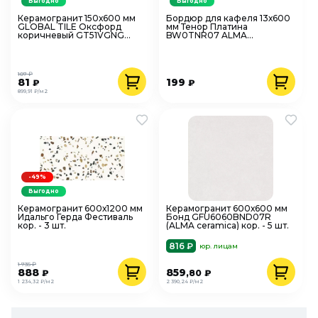
Выгодно
Выгодно
Керамогранит 150х600 мм
Бордюр для кафеля 13х600
GLOBAL TILE Оксфорд
мм Тенор Платина
коричневый GT51VGNG
BW0TNR07 ALMA
(кор. - 15 шт.)
CERAMICA
107 ₽
81
199
₽
₽
899,91 ₽/м2
-49%
Выгодно
Керамогранит 600х1200 мм
Керамогранит 600х600 мм
Идальго Герда Фестиваль
Бонд GFU6060BND07R
кор. - 3 шт.
(ALMA ceramica) кор. - 5 шт.
816 ₽
юр. лицам
1 735 ₽
888
859
₽
,80
₽
1 234,32 ₽/м2
2 390,24 ₽/м2