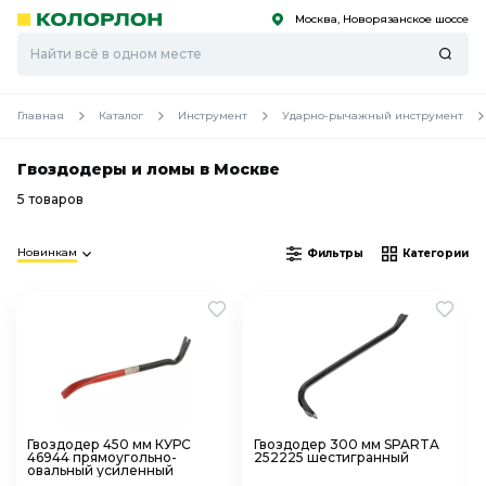
Москва, Новорязанское шоссе
С
С
к
к
оро
оро
Главная
Каталог
Инструмент
Ударно-рычажный инструмент
Гвоздодеры и ломы в Москве
5 товаров
Новинкам
Фильтры
Категории
Гвоздодер 450 мм КУРС
Гвоздодер 300 мм SPARTA
46944 прямоугольно-
252225 шестигранный
овальный усиленный