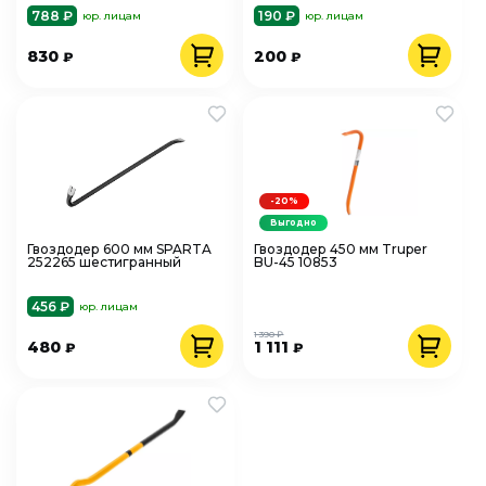
788 ₽
190 ₽
юр. лицам
юр. лицам
830
200
₽
₽
-20%
Выгодно
Гвоздодер 600 мм SPARTA
Гвоздодер 450 мм Truper
252265 шестигранный
BU-45 10853
456 ₽
юр. лицам
1 390 ₽
480
1 111
₽
₽