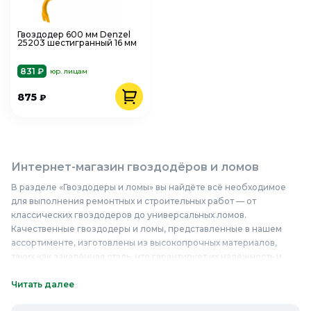
Гвоздодер 600 мм Denzel
25203 шестигранный 16 мм
831 ₽
юр. лицам
875
₽
Интернет-магазин гвоздодёров и ломов
В разделе «Гвоздодеры и ломы» вы найдёте всё необходимое
для выполнения ремонтных и строительных работ — от
классических гвоздодеров до универсальных ломов.
Качественные гвоздодеры и ломы, представленные в нашем
ассортименте, изготовлены из высокопрочных материалов,
таких как закалённая сталь, что гарантирует их надёжность и
долговечность. Среди товаров вы найдёте ручные гвоздодеры с
удобной рукояткой, облегчающей работу, а также ломы с
Читать далее
различной формой наконечника для эффективного