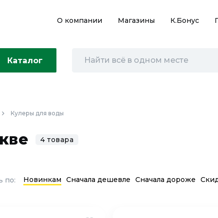
О компании
Магазины
К.Бонус
Каталог
Кулеры для воды
кве
4 товара
Новинкам
Сначала дешевле
Сначала дороже
Ски
 по: