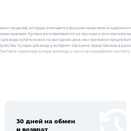
имент моделей, которые отличаются высоким качеством и надёжност
кими кранами. Кулеры изготавливаются из прочных и долговечных мат
ры для воды купить можно по выгодной цене, мы стремимся предложи
ройства. Кулеры для воды в интернет-магазине представлены в разл
бретайте надёжные кулеры для воды у нас и наслаждайтесь чистой и
 для воды по выгодным ценам для жителей Москвы и городов Московс
оломна, Щёлково, Серпухов, Долгопрудный, Раменское, Реутов, Жуко
Егорьевск, Наро-Фоминск, Дмитров, Лыткарино, Павловский Посад, Ст
цово.
30 дней на обмен
и возврат