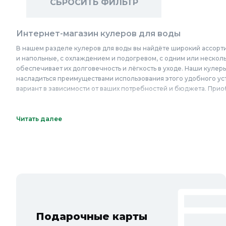
СБРОСИТЬ ФИЛЬТР
Интернет-магазин кулеров для воды
В нашем разделе кулеров для воды вы найдёте широкий ассорт
и напольные, с охлаждением и подогревом, с одним или несколь
обеспечивает их долговечность и лёгкость в уходе. Наши куле
насладиться преимуществами использования этого удобного уст
вариант в зависимости от ваших потребностей и бюджета. Прио
Онлайн каталог кулеров для воды в Колорлон
Читать далее
Интернет-магазин Колорлон предлагает большой выбор кулеров
Люберцы, Красногорск, Одинцово, Домодедово, Электросталь, К
Видное, Воскресенск, Чехов, Клин, Ивантеевка, Лобня, Дубна, 
Новосибирска и Новосибирской области: Бердск, Искитим, Коль
Подарочные карты