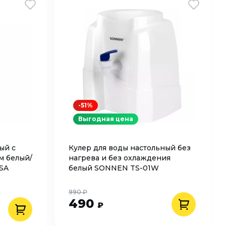
-51%
Выгодная цена
ый с
Кулер для воды настольный без
м белый/
нагрева и без охлаждения
SA
белый SONNEN TS-01W
990 ₽
490
₽