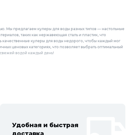
ью. Мы предлагаем кулеры для воды разных типов — настольные
ериалов, таких как нержавеющая сталь и пластик, что
ть качественные кулеры для воды недорого, чтобы каждый мог
ичных ценовых категориях, что позволяет выбрать оптимальный
 свежей водой каждый день!
кой области: Балашиха, Подольск, Химки, Мытищи, Королёв,
вский, Пушкино, Орехово-Зуево, Ногинск, Сергиев Посад,
упино, Котельники, Фрязино, Дзержинский, Солнечногорск,
Удобная и быстрая
доставка