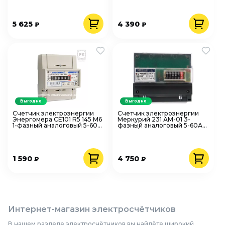
точности накладной
точности накладной
5 625
4 390
₽
₽
Выгодно
Выгодно
Счетчик электроэнергии
Счетчик электроэнергии
Энергомера CE101 R5 145 M6
Меркурий 231 АМ-01 3-
1-фазный аналоговый 5-60А
фазный аналоговый 5-60А
220В 1 класс точности на
3*230/400В 1 класс
DIN-рейку
точности на DIN-рейку
1 590
4 750
₽
₽
Интернет-магазин электросчётчиков
В нашем разделе электросчётчиков вы найдёте широкий