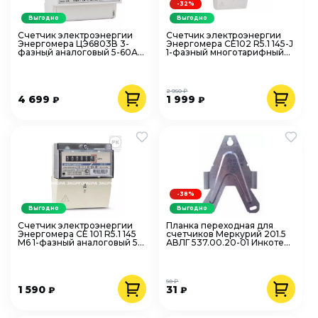
-32%
Выгодно
Выгодно
Счетчик электроэнергии
Счетчик электроэнергии
Энергомера ЦЭ6803В 3-
Энергомера CE102 R5.1 145-J
фазный аналоговый 5-60А
1-фазный многотарифный
3*230/400В 1 класс
цифровой 5-60А 1 класс
точности на DIN-рейку
точности
2 950 ₽
4 699
1 999
₽
₽
-38%
Выгодно
Выгодно
Счетчик электроэнергии
Планка переходная для
Энергомера СЕ 101 R5.1 145
счетчиков Меркурий 201.5
М6 1-фазный аналоговый 5-
АВЛГ 537.00.20-01 Инкотекс
60А 220В 1 класс точности
00000005032
универсальное крепление
50 ₽
1 590
31
₽
₽