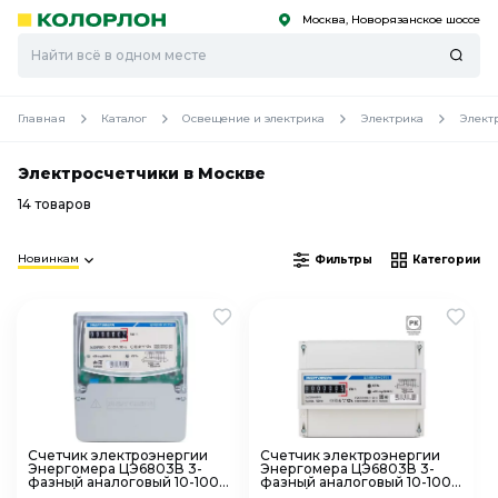
Москва, Новорязанское шоссе
С
С
к
к
оро
оро
Главная
Каталог
Освещение и электрика
Электрика
Элект
Электросчетчики в Москве
14 товаров
Новинкам
Фильтры
Категории
Счетчик электроэнергии
Счетчик электроэнергии
Энергомера ЦЭ6803В 3-
Энергомера ЦЭ6803В 3-
фазный аналоговый 10-100А
фазный аналоговый 10-100А
3*230/400В 1 класс унив
3*230/400В 1 класс