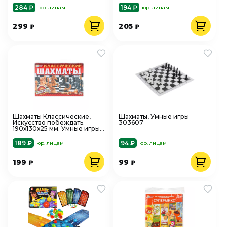
284 ₽
194 ₽
юр. лицам
юр. лицам
299
205
₽
₽
Шахматы Классические,
Шахматы, Умные игры
Искусство побеждать.
303607
190х130х25 мм. Умные игры
385091
189 ₽
94 ₽
юр. лицам
юр. лицам
199
99
₽
₽