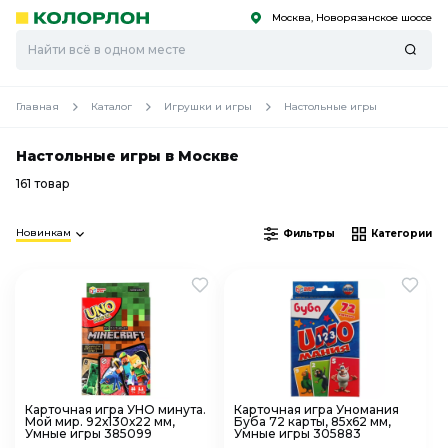
Москва, Новорязанское шоссе
С
С
к
к
оро
оро
Главная
Каталог
Игрушки и игры
Настольные игры
Настольные игры в Москве
161 товар
Новинкам
Фильтры
Категории
Карточная игра УНО минута.
Карточная игра Уномания
Мой мир. 92х130х22 мм,
Буба 72 карты, 85х62 мм,
Умные игры 385099
Умные игры 305883