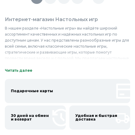
Интернет-магазин Настольных игр
В нашем разделе «Настольные игры» вы найдёте широкий
ассортимент качественных и надёжных настольных игр по
доступным ценам. У нас представлены разнообразные игры для
всей семьи, включая классические настольные игры,
стратегические и развивающие игры, которые помогут
провести время весело и с пользой. Мы предлагаем настольные
игры известных производителей, изготовленные из прочных и
качественных материалов, что гарантирует их долговечность и
Читать далее
надёжность. В нашем ассортименте вы найдёте такие
популярные игры, как «Монополия», «Скрэббл», «Диксит», а
также множество других увлекательных игр для детей и
Подарочные карты
взрослых. Не упустите возможность приобрести настольные
игры по выгодным ценам и сделать свой досуг более
интересным и увлекательным. Покупайте настольные игры в
Колорлон и наслаждайтесь весёлым времяпрепровождением с
30 дней на обмен
Удобная и быстрая
друзьями и семьёй!
и возврат
доставка
Онлайн каталог Настольных игр в Колорлон