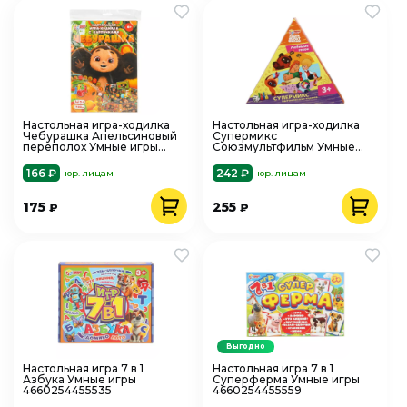
Настольная игра-ходилка
Настольная игра-ходилка
Чебурашка Апельсиновый
Супермикс
переполох Умные игры
Союзмультфильм Умные
4660254475236
игры 4630395014373
166 ₽
242 ₽
юр. лицам
юр. лицам
175
255
₽
₽
Выгодно
Настольная игра 7 в 1
Настольная игра 7 в 1
Азбука Умные игры
Суперферма Умные игры
4660254455535
4660254455559