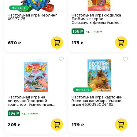
Выгодно
Настольная игра Керлинг
Настольная игра-ходилка
XS977-25
Любимые герои
Союзмультфильм Умные
игры 4630395016568
166 ₽
юр. лицам
670
175
₽
₽
Выгодно
Настольная игра на
Настольная игра карточки
липучках Городской
Веселая капибара Умные
транспорт Умные игры
игры 4630395024495
4660254475274
194 ₽
юр. лицам
205
179
₽
₽