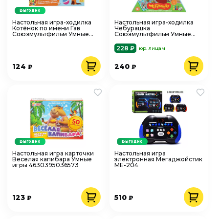
Выгодно
Настольная игра-ходилка
Настольная игра-ходилка
Котёнок по имени Гав
Чебурашка
Союзмультфильм Умные
Союзмультфильм Умные
игры 4630395014359
игры 4630395014380
228 ₽
юр. лицам
124
240
₽
₽
Выгодно
Выгодно
Настольная игра карточки
Настольная игра
Веселая капибара Умные
электронная Мегаджойстик
игры 4630395036573
ME-204
123
510
₽
₽