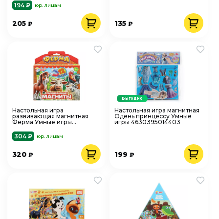
194 ₽
юр. лицам
205
135
₽
₽
Выгодно
Настольная игра
Настольная игра магнитная
развивающая магнитная
Одень принцессу Умные
Ферма Умные игры
игры 4630395014403
4660254475335
304 ₽
юр. лицам
320
199
₽
₽