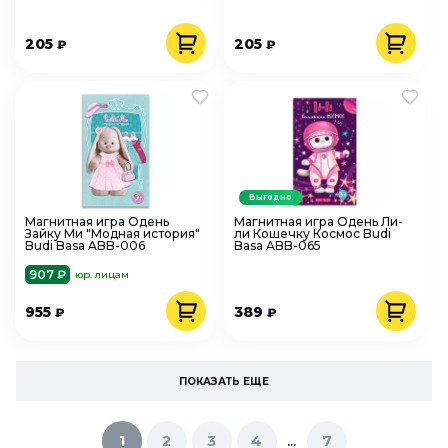
205
205
₽
₽
Выгодно
Магнитная игра Одень
Магнитная игра Одень Ли-
Зайку Ми "Модная история"
ли Кошечку Космос Budi
Budi Basa ABB-006
Basa ABB-065
907 ₽
юр. лицам
955
389
₽
₽
ПОКАЗАТЬ ЕЩЕ
...
1
2
3
4
7