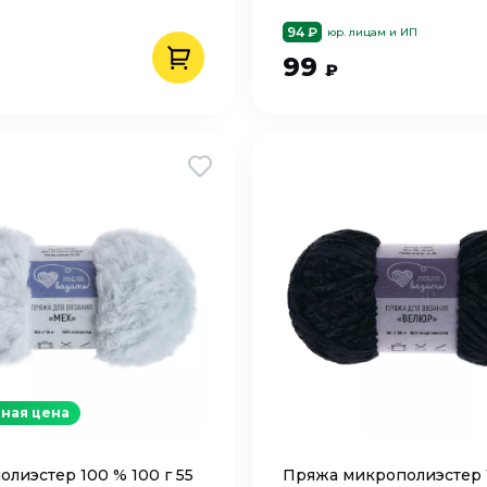
94 ₽
юр. лицам и ИП
99
₽
ная цена
олиэстер 100 % 100 г 55
Пряжа микрополиэстер 