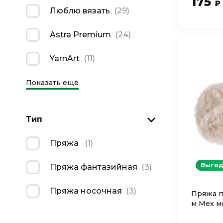
175
₽
Люблю вязать
(
29
)
Astra Premium
(
24
)
YarnArt
(
11
)
Показать ещё
Тип
Пряжа
(
1
)
Выгод
Пряжа фантазийная
(
3
)
Пряжа носочная
(
3
)
Пряжа п
м Мех м