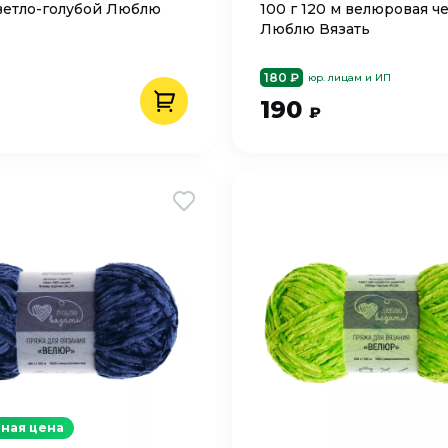
ветло-голубой Люблю
100 г 120 м велюровая 
Люблю Вязать
180 ₽
юр. лицам и ИП
190
₽
ная цена