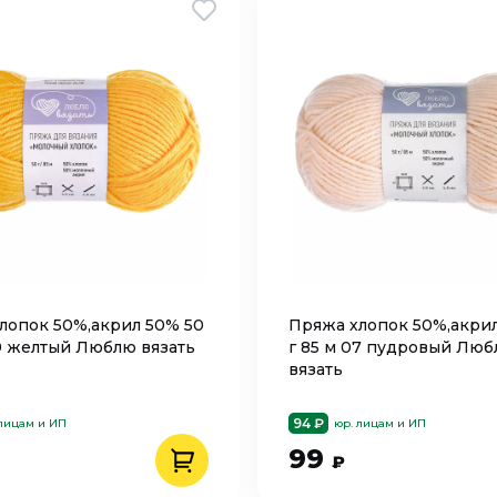
лопок 50%,акрил 50% 50
Пряжа хлопок 50%,акри
09 желтый Люблю вязать
г 85 м 07 пудровый Лю
вязать
94 ₽
 лицам и ИП
юр. лицам и ИП
99
₽