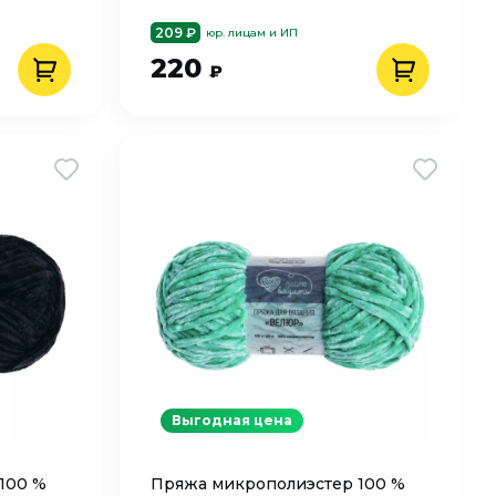
209 ₽
юр. лицам и ИП
220
₽
Выгодная цена
100 %
Пряжа микрополиэстер 100 %