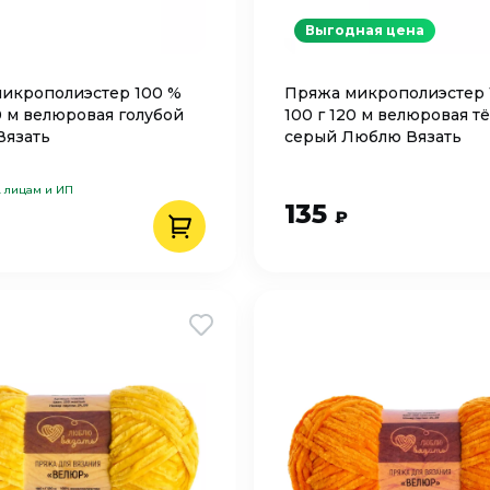
Выгодная цена
икрополиэстер 100 %
Пряжа микрополиэстер 
0 м велюровая голубой
100 г 120 м велюровая т
Вязать
серый Люблю Вязать
. лицам и ИП
135
₽