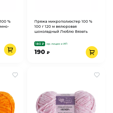
100 %
Пряжа микрополиэстер 100 %
ёмно-
100 г 120 м велюровая
шоколадный Люблю Вязать
180 ₽
юр. лицам и ИП
190
₽