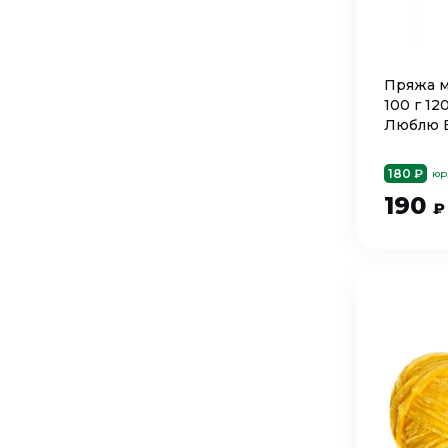
Пряжа м
100 г 12
Люблю 
180 ₽
юр
190
₽