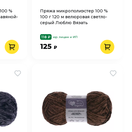
100 %
Пряжа микрополиэстер 100 %
равяной-
100 г 120 м велюровая светло-
серый Люблю Вязать
118 ₽
юр. лицам и ИП
125
₽