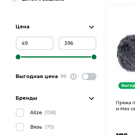
Цена
Выгодная цена
99
Выгод
Бренды
Пряжа п
м Мех с
Alize
(
108
)
Вязь
(
70
)