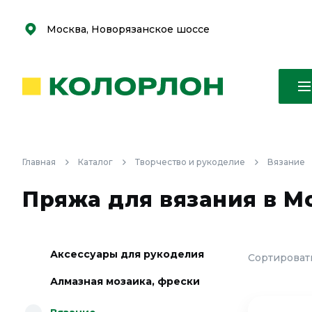
С
С
к
к
оро
оро
Москва, Новорязанское шоссе
Главная
Каталог
Творчество и рукоделие
Вязание
Пряжа для вязания в М
Аксессуары для рукоделия
Сортировать
Алмазная мозаика, фрески