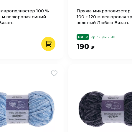
икрополиэстер 100 %
Пряжа микрополиэстер 
20 м велюровая синий
100 г 120 м велюровая т
Вязать
зеленый Люблю Вязать
180 ₽
юр. лицам и ИП
190
₽