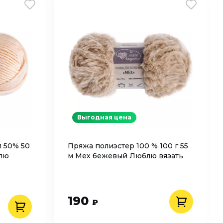
Выгодная цена
л 50% 50
Пряжа полиэстер 100 % 100 г 55
блю
м Мех бежевый Люблю вязать
190
₽