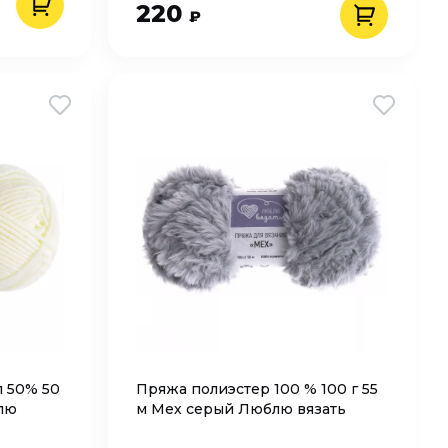
220
₽
л 50% 50
Пряжа полиэстер 100 % 100 г 55
лю
м Мех серый Люблю вязать