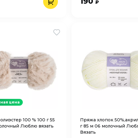
190
₽
ная цена
олиэстер 100 % 100 г 55
Пряжа хлопок 50%,акри
олочный Люблю вязать
г 85 м 06 молочный Люб
Вязать