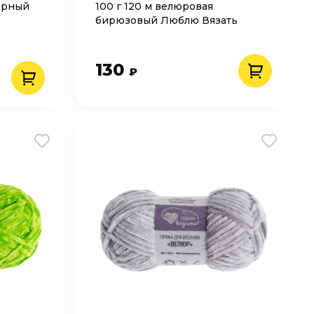
черный
100 г 120 м велюровая
бирюзовый Люблю Вязать
130
₽