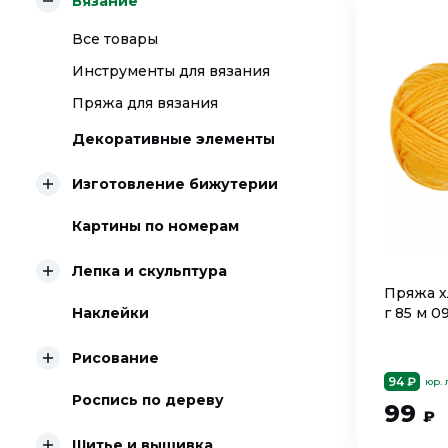
Вязание
Все товары
Инструменты для вязания
Пряжа для вязания
Декоративные элементы
Изготовление бижутерии
Картины по номерам
Лепка и скульптура
Пряжа х
Наклейки
г 85 м 
Рисование
94 ₽
юр.
Роспись по дереву
99
₽
Шитье и вышивка