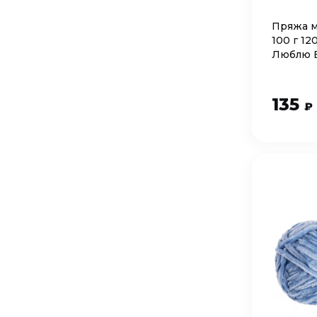
Пряжа м
100 г 1
Люблю 
135
₽