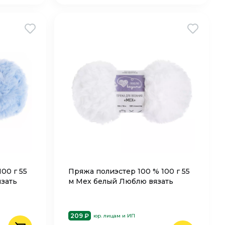
00 г 55
Пряжа полиэстер 100 % 100 г 55
зать
м Мех белый Люблю вязать
209 ₽
юр. лицам и ИП