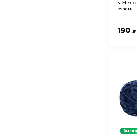
м Мех с
вязать
190
₽
Выгод