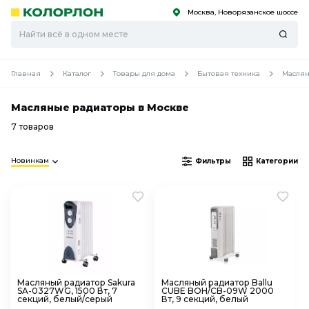
Москва, Новорязанское шоссе
С
С
к
к
оро
оро
Главная
Каталог
Товары для дома
Бытовая техника
Маслян
Масляные радиаторы в Москве
7 товаров
Новинкам
Фильтры
Категории
Масляный радиатор Sakura
Масляный радиатор Ballu
SA-0327WG, 1500 Вт, 7
CUBE BOH/CB-09W 2000
секций, белый/серый
Вт, 9 секций, белый