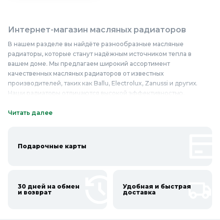
Интернет-магазин масляных радиаторов
В нашем разделе вы найдёте разнообразные масляные
радиаторы, которые станут надёжным источником тепла в
вашем доме. Мы предлагаем широкий ассортимент
качественных масляных радиаторов от известных
производителей, таких как Ballu, Electrolux, Zanussi и других.
Наши радиаторы отличаются высокой эффективностью,
безопасностью и долговечностью. Они изготавливаются из
прочных и надёжных материалов, что гарантирует их долгий
Читать далее
срок службы. У нас вы найдёте модели с различным дизайном,
мощностью и дополнительными функциями, такими как
регулировка температуры, таймер, защита от перегрева.
Подарочные карты
Масляные радиаторы — это отличный выбор для тех, кто ценит
комфорт и надёжность. Они идеально подходят для обогрева
жилых и офисных помещений, а также могут использоваться в
качестве дополнительного источника тепла. Не упустите
30 дней на обмен
Удобная и быстрая
возможность приобрести качественные масляные радиаторы
и возврат
доставка
по доступным ценам. Покупайте у нас и наслаждайтесь теплом и
уютом в вашем доме!