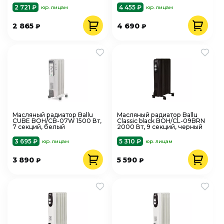
2 721 ₽
4 455 ₽
юр. лицам
юр. лицам
2 865
4 690
₽
₽
Масляный радиатор Ballu
Масляный радиатор Ballu
CUBE BOH/CB-07W 1500 Вт,
Classic black BOH/CL-09BRN
7 секций, белый
2000 Вт, 9 секций, черный
3 695 ₽
5 310 ₽
юр. лицам
юр. лицам
3 890
5 590
₽
₽