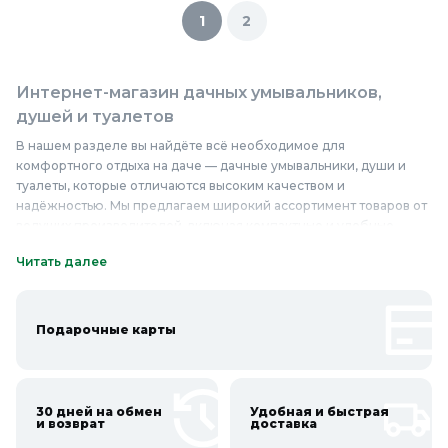
1
2
Интернет-магазин дачных умывальников,
душей и туалетов
В нашем разделе вы найдёте всё необходимое для
комфортного отдыха на даче — дачные умывальники, души и
туалеты, которые отличаются высоким качеством и
надёжностью. Мы предлагаем широкий ассортимент товаров от
ведущих производителей, включая компактные и удобные
модели из прочных материалов, устойчивых к внешним
Читать далее
воздействиям. У нас вы найдёте дачные умывальники с
резервуарами для воды, души с экономным расходом воды и
туалеты с эффективной системой утилизации отходов. Наши
дачные умывальники, души и туалеты можно купить по
Подарочные карты
доступным ценам, при этом они изготовлены из качественных
материалов и рассчитаны на длительный срок службы.
Приобретайте надёжные дачные умывальники, души и туалеты в
Колорлон и обеспечьте себе комфорт и удобство на
30 дней на обмен
Удобная и быстрая
и возврат
доставка
загородном участке.