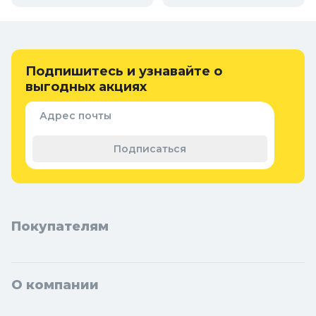
Онлайн каталог дачных умывальников, душей
и туалетов в Колорлон
Интернет-магазин Колорлон предлагает большой выбор дачных
умывальников, душей и туалетов по выгодным ценам для
Подпишитесь и узнавайте о
жителей Москвы и городов Московской области: Балашиха,
выгодных акциях
Подольск, Химки, Мытищи, Королёв, Люберцы, Красногорск,
Одинцово, Домодедово, Электросталь, Коломна, Щёлково,
Адрес почты
Серпухов, Долгопрудный, Раменское, Реутов, Жуковский,
Пушкино, Орехово-Зуево, Ногинск, Сергиев Посад, Видное,
Подписаться
Воскресенск, Чехов, Клин, Ивантеевка, Лобня, Дубна, Егорьевск,
Наро-Фоминск, Дмитров, Лыткарино, Павловский Посад,
Ступино, Котельники, Фрязино, Дзержинский, Солнечногорск,
Новосибирска и Новосибирской области: Бердск, Искитим,
Кольцово.
Покупателям
О компании