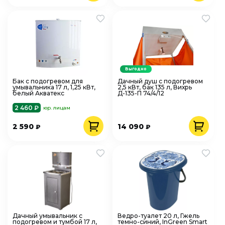
Выгодно
Бак с подогревом для
Дачный душ с подогревом
умывальника 17 л, 1,25 кВт,
2,5 кВт, бак 135 л, Вихрь
белый Акватекс
Д-135-П 74/4/12
2 460 ₽
юр. лицам
2 590
14 090
₽
₽
Дачный умывальник с
Ведро-туалет 20 л, Гжель
подогревом и тумбой 17 л,
темно-синий, InGreen Smart