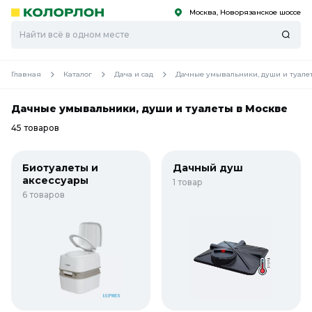
Москва, Новорязанское шоссе
С
С
к
к
оро
оро
Главная
Каталог
Дача и сад
Дачные умывальники, души и туале
Дачные умывальники, души и туалеты в Москве
45 товаров
Биотуалеты и
Дачный душ
аксессуары
1 товар
6 товаров