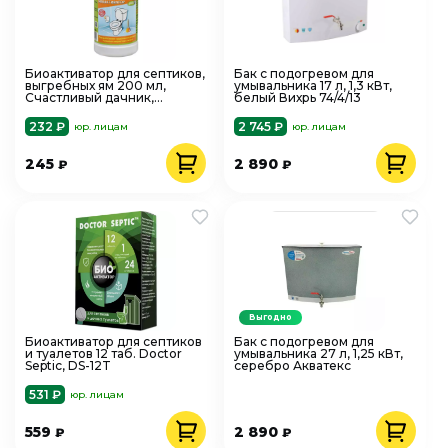
Биоактиватор для септиков,
Бак с подогревом для
выгребных ям 200 мл,
умывальника 17 л, 1,3 кВт,
Счастливый дачник,
белый Вихрь 74/4/13
БА-250т
232 ₽
2 745 ₽
юр. лицам
юр. лицам
245
2 890
₽
₽
Выгодно
Биоактиватор для септиков
Бак с подогревом для
и туалетов 12 таб. Doctor
умывальника 27 л, 1,25 кВт,
Septic, DS-12T
серебро Акватекс
531 ₽
юр. лицам
559
2 890
₽
₽