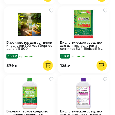
Биоактиватор для септиков
Биологическое средство
и туалетов 500 мл, Уборное
для дачных туалетов и
дело УД-500
септиков 50 г, Biobac BB-
YSЕ
360 ₽
118 ₽
юр. лицам
юр. лицам
379
125
₽
₽
Биологическое средство
Биологическое средство
для дачных туалетов и
для расщепления мыла в