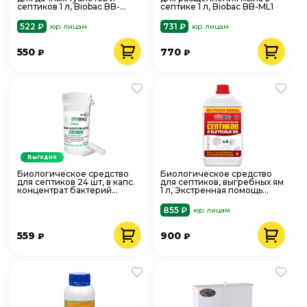
септиков 1 л, Biobac BB-
септике 1 л, Biobac BB-ML1
V600
522 ₽
731 ₽
юр. лицам
юр. лицам
550
770
₽
₽
Выгодно
Биологическое средство
Биологическое средство
для септиков 24 шт, в капс.
для септиков, выгребных ям
концентрат бактерий
1 л, Экстренная помощь
Biobac BF-S1
Biobac BB-EX1
855 ₽
юр. лицам
559
900
₽
₽