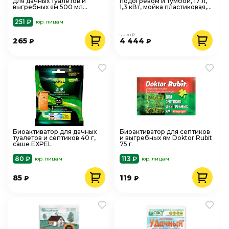
для дачных туалетов и
подогревом и тумбой, 17 л,
выгребных ям 500 мл
1,3 кВт, мойка пластиковая,
Дачный Помощник
белый, Вихрь ЛЮКС 74/4/4
251 ₽
юр. лицам
5 290 ₽
265
4 444
₽
₽
Биоактиватор для дачных
Биоактиватор для септиков
туалетов и септиков 40 г,
и выгребных ям Doktor Rubit
саше EXPEL
75 г
80 ₽
113 ₽
юр. лицам
юр. лицам
85
119
₽
₽