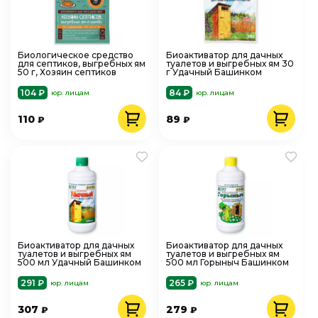
Биологическое средство
Биоактиватор для дачных
для септиков, выгребных ям
туалетов и выгребных ям 30
50 г, Хозяин септиков
г Удачный Башинком
104 ₽
84 ₽
юр. лицам
юр. лицам
110
89
₽
₽
Биоактиватор для дачных
Биоактиватор для дачных
туалетов и выгребных ям
туалетов и выгребных ям
500 мл Удачный Башинком
500 мл Горыныч Башинком
291 ₽
265 ₽
юр. лицам
юр. лицам
307
279
₽
₽