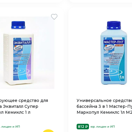
рующее средство для
Универсальное средств
а Эквиталл Супер
бассейна 3 в 1 Мастер-П
л Кемиклс 1 л
Маркопул Кемиклс 1л М
812 ₽
. лицам и ИП
юр. лицам и ИП