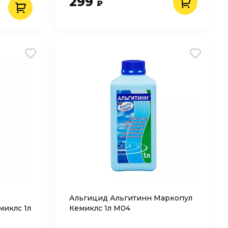
299
₽
Альгицид Альгитинн Маркопул
миклс 1л
Кемиклс 1л М04