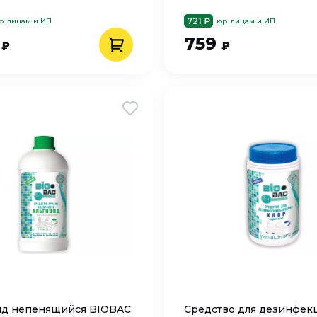
721 ₽
р. лицам и ИП
юр. лицам и ИП
9
759
₽
₽
ид непенящийся BIOBAC
Средство для дезинфек