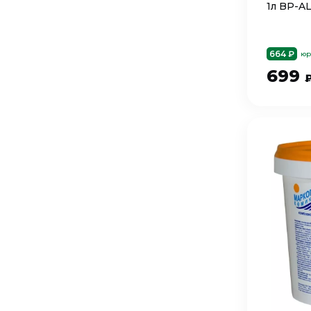
1л BP-A
664 ₽
юр
699