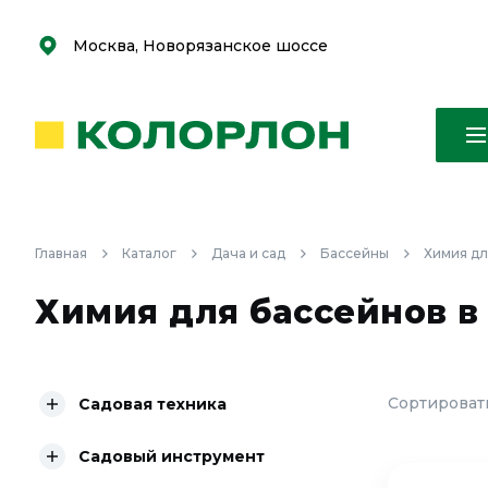
С
С
к
к
оро
оро
Москва, Новорязанское шоссе
Главная
Каталог
Дача и сад
Бассейны
Химия дл
Химия для бассейнов в
Сортировать
Садовая техника
Садовый инструмент