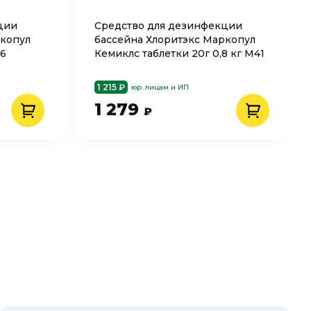
ции
Средство для дезинфекции
ркопул
бассейна Хлоритэкс Маркопул
26
Кемиклс таблетки 20г 0,8 кг М41
1 215 ₽
юр. лицам и ИП
1 279
₽