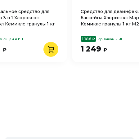
альное средство для
Средство для дезинфек
 3 в 1 Хлороксон
бассейна Хлоритэкс Ма
л Кемиклс гранулы 1 кг
Кемиклс гранулы 1 кг М
1 186 ₽
р. лицам и ИП
юр. лицам и ИП
9
1 249
₽
₽