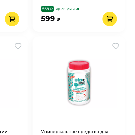
569 ₽
юр. лицам и ИП
599
₽
ции
Универсальное средство для