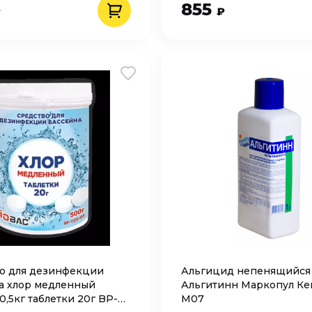
855
₽
₽
о для дезинфекции
Альгицид непенящийся
а хлор медленный
Альгитинн Маркопул Ке
0,5кг таблетки 20г BP-
М07