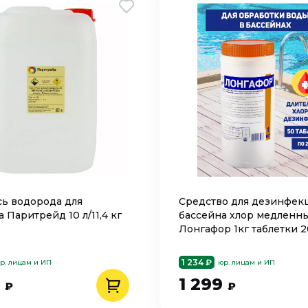
ь водорода для
Средство для дезинфек
 Паритрейд 10 л/11,4 кг
бассейна хлор медленн
Лонгафор 1кг таблетки 2
1 234 ₽
р. лицам и ИП
юр. лицам и ИП
0
1 299
₽
₽