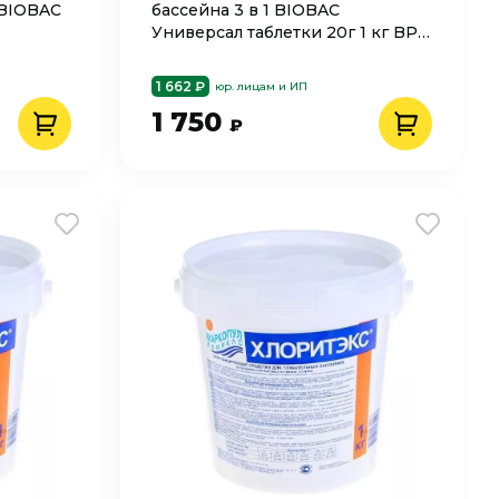
 BIOBAC
бассейна 3 в 1 BIOBAC
Универсал таблетки 20г 1 кг BP-
CH90MT1
1 662 ₽
юр. лицам и ИП
1 750
₽