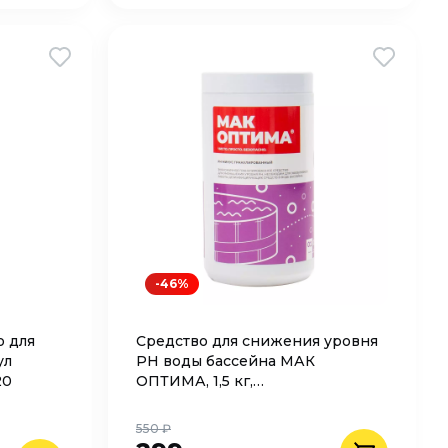
-46%
о для
Средство для снижения уровня
ул
PH воды бассейна МАК
20
ОПТИМА, 1,5 кг,
гранулированное
550 ₽