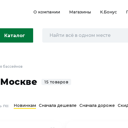
О компании
Магазины
К.Бонус
Каталог
я бассейнов
 Москве
15 товаров
Новинкам
Сначала дешевле
Сначала дороже
Ски
 по: