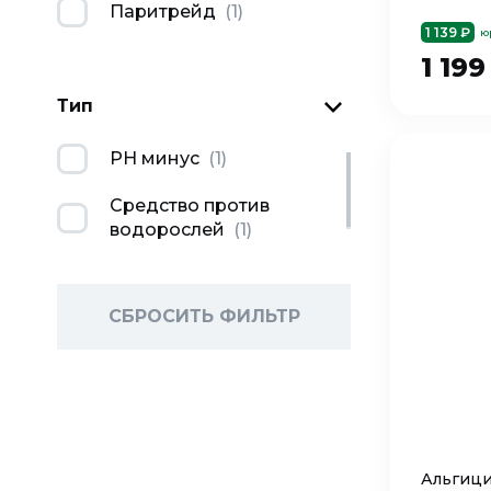
T20-05
Паритрейд
(
1
)
1 139 ₽
ю
1 19
Тип
PH минус
(
1
)
Средство против
водорослей
(
1
)
СБРОСИТЬ ФИЛЬТР
Альгиц