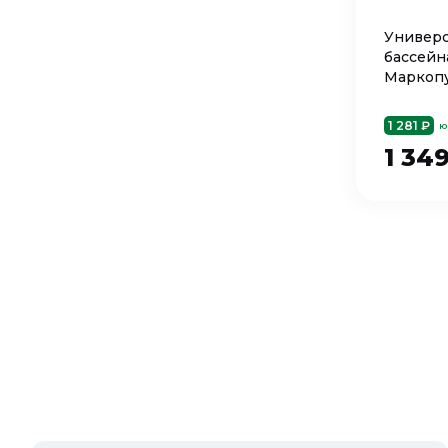
Универс
бассейна
Маркопу
1 281 ₽
ю
1 34