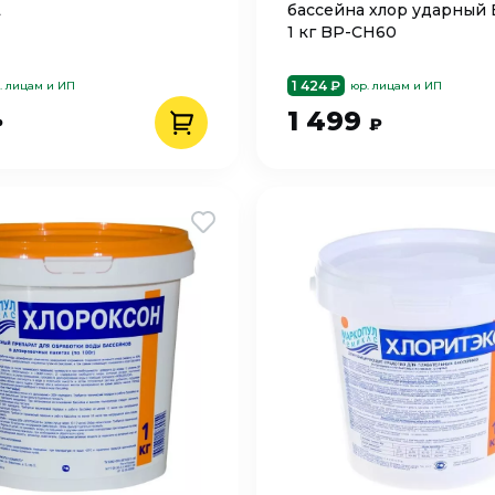
L
бассейна хлор ударный
1 кг BP-CH60
1 424 ₽
. лицам и ИП
юр. лицам и ИП
1 499
₽
₽