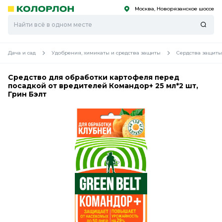
Москва, Новорязанское шоссе
С
С
к
к
оро
оро
Дача и сад
Удобрения, химикаты и средства защиты
Сердства защиты
Средство для обработки картофеля перед
посадкой от вредителей Командор+ 25 мл*2 шт,
Грин Бэлт