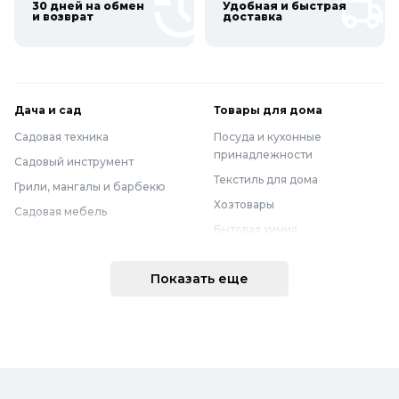
30 дней на обмен
Удобная и быстрая
и возврат
доставка
Дача и сад
Товары для дома
Садовая техника
Посуда и кухонные
принадлежности
Садовый инструмент
Текстиль для дома
Грили, мангалы и барбекю
Хозтовары
Садовая мебель
Бытовая химия
Полив и водоснабжение
Хранение вещей
Горшки, опоры и все для рассады
Показать еще
Мебель
Грунты для растений
Бытовая техника
Садовый декор
Предметы интерьера
Бассейны
Спальня
Товары для бани и сауны
Ванная
Дачные умывальники, души и