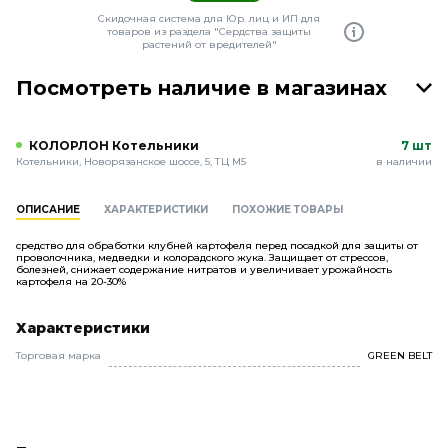
Скидочная система для Юр. лиц и ИП для
товаров из раздела "Сердства защиты
растений от вредителей"
Посмотреть наличие в магазинах
КОЛОРЛОН Котельники
7 шт
Котельники, Новорязанское шоссе, 5, ТЦ М5
в наличии
ОПИСАНИЕ
ХАРАКТЕРИСТИКИ
ПОХОЖИЕ ТОВАРЫ
средство для обработки клубней картофеля перед посадкой для защиты от
проволочника, медведки и колорадского жука. Защищает от стрессов,
болезней, снижает содержание нитратов и увеличивает урожайность
картофеля на 20-30%
Характеристики
Торговая марка
GREEN BELT